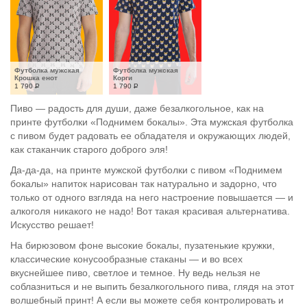
Футболка мужская 
Футболка мужская 
Крошка енот
Корги
1 790
Р
1 790
Р
Пиво — радость для души, даже безалкогольное, как на
принте футболки «Поднимем бокалы». Эта мужская футболка
с пивом будет радовать ее обладателя и окружающих людей,
как стаканчик старого доброго эля!
Да-да-да, на принте мужской футболки с пивом «Поднимем
бокалы» напиток нарисован так натурально и задорно, что
только от одного взгляда на него настроение повышается — и
алкоголя никакого не надо! Вот такая красивая альтернатива.
Искусство решает!
На бирюзовом фоне высокие бокалы, пузатенькие кружки,
классические конусообразные стаканы — и во всех
вкуснейшее пиво, светлое и темное. Ну ведь нельзя не
соблазниться и не выпить безалкогольного пива, глядя на этот
волшебный принт! А если вы можете себя контролировать и