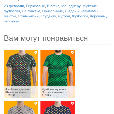
23 февраля
,
Бирюзовые
,
В офис
,
Менеджеру
,
Мужские
футболки
,
На счастье
,
Прикольные
,
С едой и напитками
,
С
мечтой
,
Стиль жизни
,
Студенту
,
Футбол
,
Футболки
,
Хорошему
человеку
Вам могут понравиться
Футболка мужская 
Футболка мужская 
Шишки да иголки
Четырехлистник
1 790
Р
1 790
Р