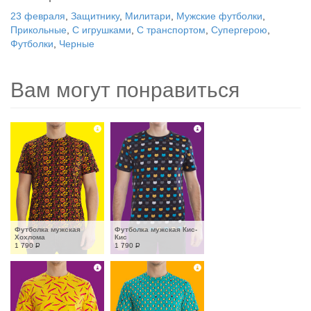
23 февраля
,
Защитнику
,
Милитари
,
Мужские футболки
,
Прикольные
,
С игрушками
,
С транспортом
,
Супергерою
,
Футболки
,
Черные
Вам могут понравиться
Футболка мужская 
Футболка мужская Кис-
Хохлома
Кис
1 790
Р
1 790
Р