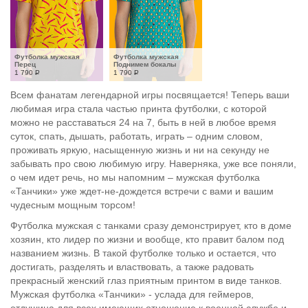
Футболка мужская 
Футболка мужская 
Перец
Поднимем бокалы
1 790
Р
1 790
Р
Всем фанатам легендарной игры посвящается! Теперь ваши
любимая игра стала частью принта футболки, с которой
можно не расставаться 24 на 7, быть в ней в любое время
суток, спать, дышать, работать, играть – одним словом,
проживать яркую, насыщенную жизнь и ни на секунду не
забывать про свою любимую игру. Наверняка, уже все поняли,
о чем идет речь, но мы напомним – мужская футболка
«Танчики» уже ждет-не-дождется встречи с вами и вашим
чудесным мощным торсом!
Футболка мужская с танками сразу демонстрирует, кто в доме
хозяин, кто лидер по жизни и вообще, кто правит балом под
названием жизнь. В такой футболке только и остается, что
достигать, разделять и властвовать, а также радовать
прекрасный женский глаз приятным принтом в виде танков.
Мужская футболка «Танчики» - услада для геймеров,