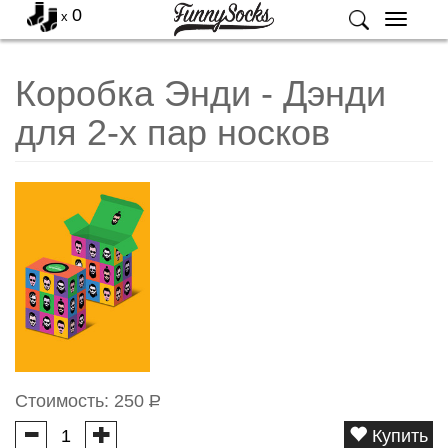
0
x
Меню
Коробка Энди - Дэнди
для 2-х пар носков
Стоимость:
250
Р
Купить