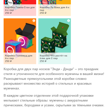
Коробка Гамла-Стан для 
Коробка Ла Бока для 4-х 
4-х пар
пар
250
Р
250
Р
Коробка Голливуд для 
Коробка Что растёт на 
4-х пар
ёлке для 2 пар
250
Р
250
Р
Коробка для двух пар носков "Энди - Дэнди" – это праздник
стиля и утонченности для особенного мужчины в вашей жизни!
Разноцветные прямоугольники этой коробки словно
раскрывают множество историй о стильных и красивых
мужчинах.
В каждом цветном отделении этой подарочной упаковки
мелькают стильные образы: мужчины с аккуратными
прическами, бородами и усами, скрытыми за тёмными очками.