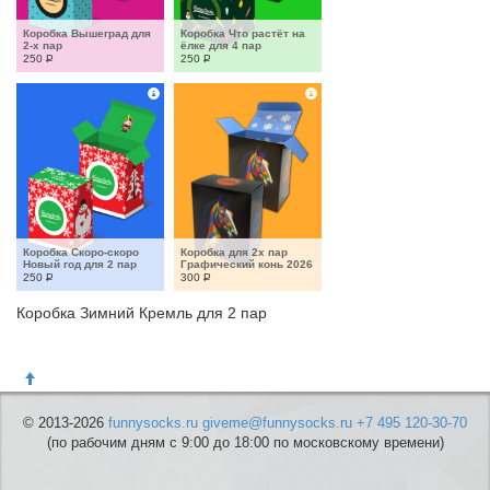
Коробка Вышеград для 
Коробка Что растёт на 
2-х пар
ёлке для 4 пар
250
Р
250
Р
Коробка Скоро-скоро 
Коробка для 2х пар 
Новый год для 2 пар
Графический конь 2026
250
Р
300
Р
Коробка Зимний Кремль для 2 пар
© 2013-2026
funnysocks.ru
giveme@funnysocks.ru
+7 495 120-30-70
(по рабочим дням с 9:00 до 18:00 по московскому времени)