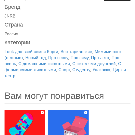
Бренд
JNRB
Страна
Россия
Категории
Look для всей семьи Корги
,
Вегетарианские
,
Мимимишные
(нежные)
,
Новый год
,
Про весну
,
Про зиму
,
Про лето
,
Про
осень
,
С домашними животными
,
С жителями джунглей
,
С
фермерскими животными
,
Спорт
,
Студенту
,
Упаковка
,
Цирк и
театр
Вам могут понравиться