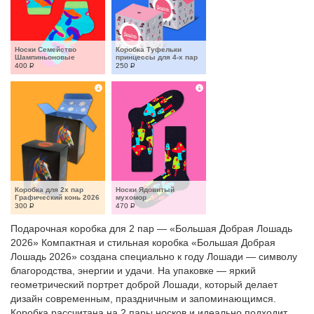
Носки Семейство 
Коробка Туфельки 
Шампиньоновые
принцессы для 4-х пар
400
Р
250
Р
Коробка для 2х пар 
Носки Ядовитый 
Графический конь 2026
мухомор
300
Р
470
Р
Подарочная коробка для 2 пар — «Большая Добрая Лошадь
2026» Компактная и стильная коробка «Большая Добрая
Лошадь 2026» создана специально к году Лошади — символу
благородства, энергии и удачи. На упаковке — яркий
геометрический портрет доброй Лошади, который делает
дизайн современным, праздничным и запоминающимся.
Коробка рассчитана на 2 пары носков и идеально подходит