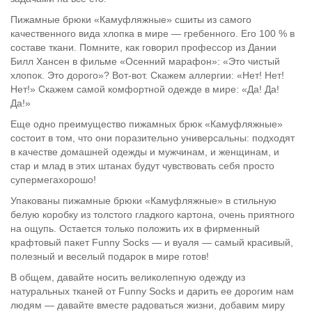
Пижамные брюки «Камуфляжные» сшиты из самого
качественного вида хлопка в мире — гребенного. Его 100 % в
составе ткани. Помните, как говорил профессор из Дании
Билл Хансен в фильме «Осенний марафон»: «Это чистый
хлопок. Это дорого»? Вот-вот. Скажем аллергии: «Нет! Нет!
Нет!» Скажем самой комфортной одежде в мире: «Да! Да!
Да!»
Еще одно преимущество пижамных брюк «Камуфляжные»
состоит в том, что они поразительно универсальны: подходят
в качестве домашней одежды и мужчинам, и женщинам, и
стар и млад в этих штанах будут чувствовать себя просто
супермегахорошо!
Упакованы пижамные брюки «Камуфляжные» в стильную
белую коробку из толстого гладкого картона, очень приятного
на ощупь. Остается только положить их в фирменный
крафтовый пакет Funny Socks — и вуаля — самый красивый,
полезный и веселый подарок в мире готов!
В общем, давайте носить великолепную одежду из
натуральных тканей от Funny Socks и дарить ее дорогим нам
людям — давайте вместе радоваться жизни, добавим миру