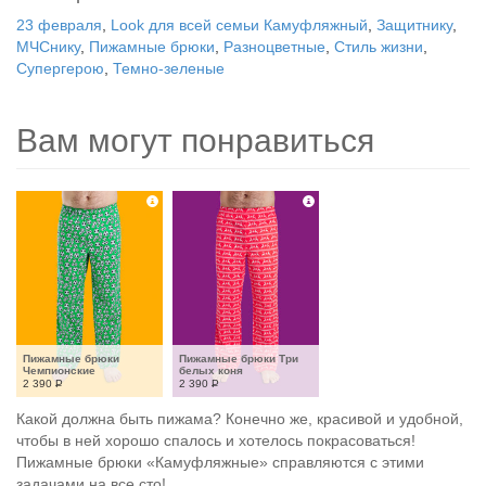
23 февраля
,
Look для всей семьи Камуфляжный
,
Защитнику
,
МЧСнику
,
Пижамные брюки
,
Разноцветные
,
Стиль жизни
,
Супергерою
,
Темно-зеленые
Вам могут понравиться
Пижамные брюки 
Пижамные брюки Три 
Чемпионские
белых коня
2 390
Р
2 390
Р
Какой должна быть пижама? Конечно же, красивой и удобной,
чтобы в ней хорошо спалось и хотелось покрасоваться!
Пижамные брюки «Камуфляжные» справляются с этими
задачами на все сто!