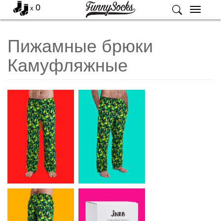
0
x
Меню
Пижамные брюки
Камуфляжные