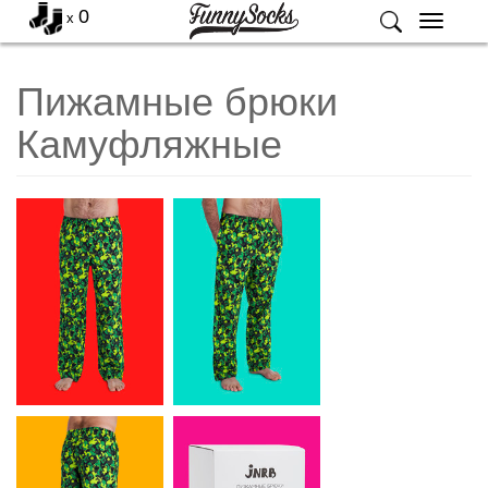
0
x
Меню
Пижамные брюки
Камуфляжные