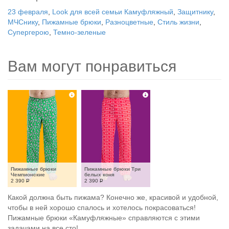
23 февраля
,
Look для всей семьи Камуфляжный
,
Защитнику
,
МЧСнику
,
Пижамные брюки
,
Разноцветные
,
Стиль жизни
,
Супергерою
,
Темно-зеленые
Вам могут понравиться
Пижамные брюки 
Пижамные брюки Три 
Чемпионские
белых коня
2 390
Р
2 390
Р
Какой должна быть пижама? Конечно же, красивой и удобной,
чтобы в ней хорошо спалось и хотелось покрасоваться!
Пижамные брюки «Камуфляжные» справляются с этими
задачами на все сто!