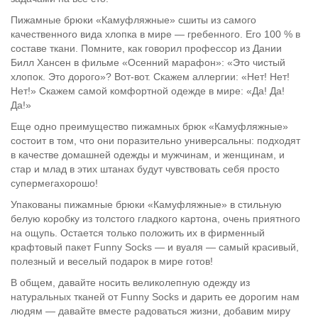
Пижамные брюки «Камуфляжные» сшиты из самого
качественного вида хлопка в мире — гребенного. Его 100 % в
составе ткани. Помните, как говорил профессор из Дании
Билл Хансен в фильме «Осенний марафон»: «Это чистый
хлопок. Это дорого»? Вот-вот. Скажем аллергии: «Нет! Нет!
Нет!» Скажем самой комфортной одежде в мире: «Да! Да!
Да!»
Еще одно преимущество пижамных брюк «Камуфляжные»
состоит в том, что они поразительно универсальны: подходят
в качестве домашней одежды и мужчинам, и женщинам, и
стар и млад в этих штанах будут чувствовать себя просто
супермегахорошо!
Упакованы пижамные брюки «Камуфляжные» в стильную
белую коробку из толстого гладкого картона, очень приятного
на ощупь. Остается только положить их в фирменный
крафтовый пакет Funny Socks — и вуаля — самый красивый,
полезный и веселый подарок в мире готов!
В общем, давайте носить великолепную одежду из
натуральных тканей от Funny Socks и дарить ее дорогим нам
людям — давайте вместе радоваться жизни, добавим миру