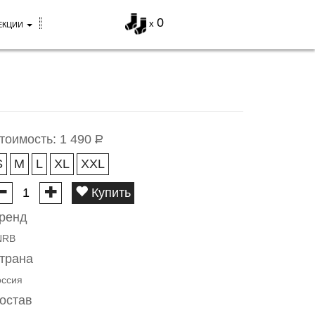
0
x
ЕКЦИИ
тоимость:
1 490
Р
S
M
L
XL
XXL
Купить
ренд
NRB
трана
оссия
остав