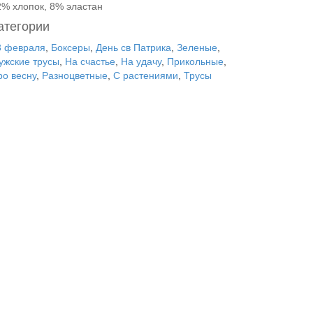
2% хлопок, 8% эластан
атегории
3 февраля
,
Боксеры
,
День св Патрика
,
Зеленые
,
ужские трусы
,
На счастье
,
На удачу
,
Прикольные
,
ро весну
,
Разноцветные
,
С растениями
,
Трусы