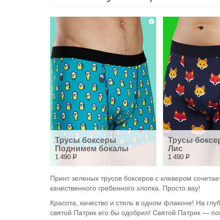
Трусы боксеры 
Трусы боксе
Поднимем бокалы
Лис
1 490
Р
1 490
Р
Принт зеленых трусов боксеров с клевером сочетае
качественного гребенного хлопка. Просто вау!
Красота, качество и стиль в одном флаконе! На г
святой Патрик его бы одобрил! Святой Патрик — п