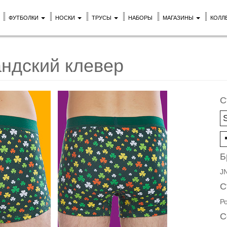
ФУТБОЛКИ
НОСКИ
ТРУСЫ
НАБОРЫ
МАГАЗИНЫ
КОЛЛ
ндский клевер
С
Б
J
С
Р
С