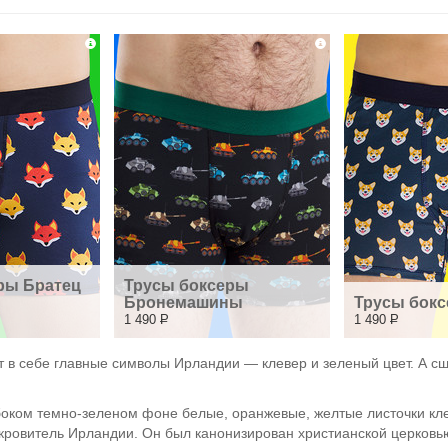
ры Братец 
Трусы боксеры 
Бронемашины
Трусы бокс
1 490
Р
1 490
Р
т в себе главные символы Ирландии — клевер и зеленый цвет. А сш
лубоком темно-зеленом фоне белые, оранжевые, желтые листочки к
окровитель Ирландии. Он был канонизирован христианской церков