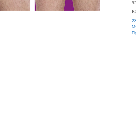
9
К
2
М
П