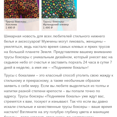
Трусы боксеры 
Трусы боксеры 
Хохлома
Ирландский клевер
1 490
Р
1 490
Р
Шикарная новость для всех любителей стильного нижнего
белья и аксессуаров! Мужчины могут ликовать, женщины –
умиляться, ведь настало время самых клевых и ярких трусов
на большой планете Земля. Представляем вашему вниманию
трусы боксеры с уникальным дизайном, который унесет вас на
седьмое небо от счастья и заставить порхать 24 часа в сутки 7
дней в неделю, а имя им – «Поднимем бокалы»!
Трусы с бокалами – это классный способ утолить свою жажду к
стильному и прекрасному, а также необычным образом
заявить о себе миру. Если вы любите выделяться из толпы и
напитки разной степени крепости – вы попали точно по
адресу. Трусы боксеры «Поднимем бокалы» уже ждут вас,
стремятся к вам, тоскуют и изнывают. Так что если вы давно
искали стильные и качественные трусы боксеры – ваше время
настало! Взгляните на эту голубую глубину цвета и манящие