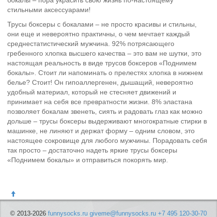
бокалы – пора украсить свою жизнь по-настоящему
стильными аксессуарами!
Трусы боксеры с бокалами – не просто красивы и стильны,
они еще и невероятно практичны, о чем мечтает каждый
среднестатистический мужчина. 92% потрясающего
гребенного хлопка высшего качества – это вам не шутки, это
настоящая реальность в виде трусов боксеров «Поднимем
бокалы». Стоит ли напоминать о прелестях хлопка в нижнем
белье? Стоит! Он гипоаллергенен, дышащий, невероятно
удобный материал, который не стесняет движений и
принимает на себя все превратности жизни. 8% эластана
позволяет бокалам звенеть, сиять и радовать глаз как можно
дольше – трусы боксеры выдерживают многократные стирки в
машинке, не линяют и держат форму – одним словом, это
настоящее сокровище для любого мужчины. Порадовать себя
так просто – достаточно надеть яркие трусы боксеры
«Поднимем бокалы» и отправиться покорять мир.
© 2013-2026
funnysocks.ru
giveme@funnysocks.ru
+7 495 120-30-70