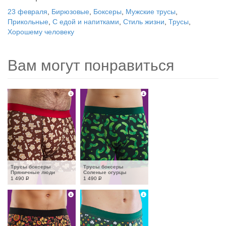
23 февраля
,
Бирюзовые
,
Боксеры
,
Мужские трусы
,
Прикольные
,
С едой и напитками
,
Стиль жизни
,
Трусы
,
Хорошему человеку
Вам могут понравиться
Трусы боксеры 
Трусы боксеры 
Пряничные люди
Соленые огурцы
1 490
Р
1 490
Р