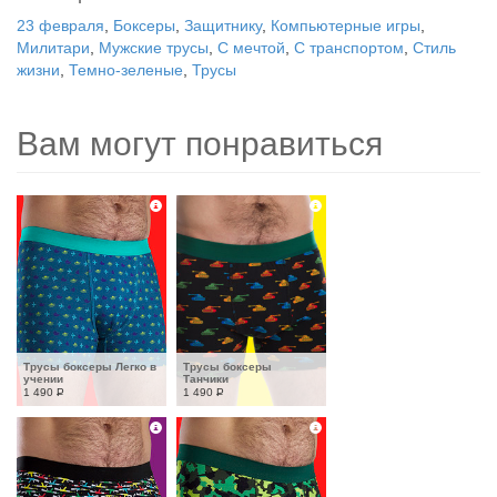
23 февраля
,
Боксеры
,
Защитнику
,
Компьютерные игры
,
Милитари
,
Мужские трусы
,
С мечтой
,
С транспортом
,
Стиль
жизни
,
Темно-зеленые
,
Трусы
Вам могут понравиться
Трусы боксеры Легко в 
Трусы боксеры 
учении
Танчики
1 490
Р
1 490
Р