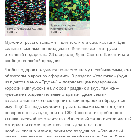
Трусы боксеры 
Трусы боксеры Калаши
Камуфляжные
1 490
Р
1 490
Р
Мужские трусы с танками – для тех, кто и сам, как танк! Для
сильных, смелых, непобедимых. Конечно же, эти трусы –
отличный подарок на 23 февраля, День Святого Валентина и
вообще на любой праздник!
Чтобы подарок получился по-настоящему незабываемым, его
обязательно красиво оформить. В разделе «Упаковка» (один
из пунктов меню «Трусы») – потрясающие подарочные
коробки FunnySocks на любой праздник и вкус, там же –
чудесные поздравительные открытки. Даже самый
взыскательный человек оценит такой подарок и обрадуется
ему! Ещё бы, ведь мужские трусы с танками мало того, что
невероятно выглядят, они на 100 % состоят из гребенного
хлопка высочайшего качества. Это самый экологически чистый
материал и самая приятная ткань для тела: она
необыкновенно мягкая, почти что воздушная. «Это чистый