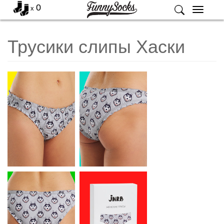
0
x
Меню
Трусики слипы Хаски