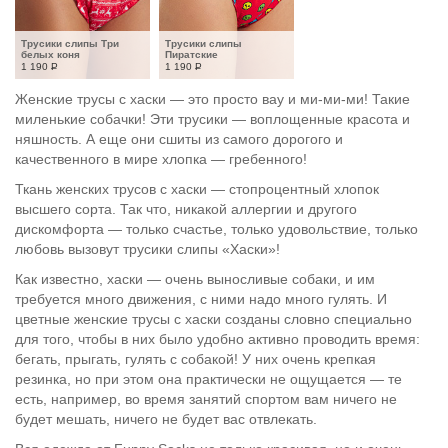
Трусики слипы Три 
Трусики слипы 
белых коня
Пиратские
1 190
Р
1 190
Р
Женские трусы с хаски — это просто вау и ми-ми-ми! Такие
миленькие собачки! Эти трусики — воплощенные красота и
няшность. А еще они сшиты из самого дорогого и
качественного в мире хлопка — гребенного!
Ткань женских трусов с хаски — стопроцентный хлопок
высшего сорта. Так что, никакой аллергии и другого
дискомфорта — только счастье, только удовольствие, только
любовь вызовут трусики слипы «Хаски»!
Как известно, хаски — очень выносливые собаки, и им
требуется много движения, с ними надо много гулять. И
цветные женские трусы с хаски созданы словно специально
для того, чтобы в них было удобно активно проводить время:
бегать, прыгать, гулять с собакой! У них очень крепкая
резинка, но при этом она практически не ощущается — те
есть, например, во время занятий спортом вам ничего не
будет мешать, ничего не будет вас отвлекать.