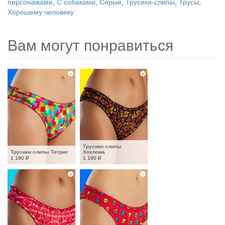
персонажами
,
С собаками
,
Серые
,
Трусики-слипы
,
Трусы
,
Хорошему человеку
Вам могут понравиться
Трусики слипы 
Трусики слипы Тетрис
Хохлома
1 190
Р
1 190
Р