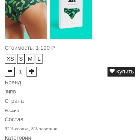
Стоимость:
1 190
Р
XS
S
M
L
Купить
Бренд
JNRB
Страна
Россия
Состав
92% хлопка, 8% эластана
Категории