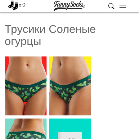
0
x
Меню
Трусики Соленые
огурцы