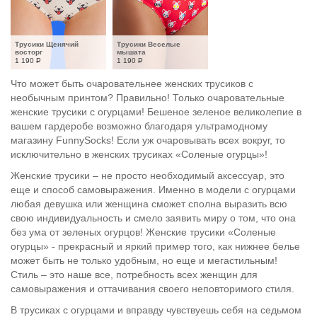
Трусики Щенячий 
Трусики Веселые 
восторг
мышата
1 190
Р
1 190
Р
Что может быть очаровательнее женских трусиков с
необычным принтом? Правильно! Только очаровательные
женские трусики с огурцами! Бешеное зеленое великолепие в
вашем гардеробе возможно благодаря ультрамодному
магазину FunnySocks! Если уж очаровывать всех вокруг, то
исключительно в женских трусиках «Соленые огурцы»!
Женские трусики – не просто необходимый аксессуар, это
еще и способ самовыражения. Именно в модели с огурцами
любая девушка или женщина сможет сполна выразить всю
свою индивидуальность и смело заявить миру о том, что она
без ума от зеленых огурцов! Женские трусики «Соленые
огурцы» - прекрасный и яркий пример того, как нижнее белье
может быть не только удобным, но еще и мегастильным!
Стиль – это наше все, потребность всех женщин для
самовыражения и оттачивания своего неповторимого стиля.
В трусиках с огурцами и вправду чувствуешь себя на седьмом