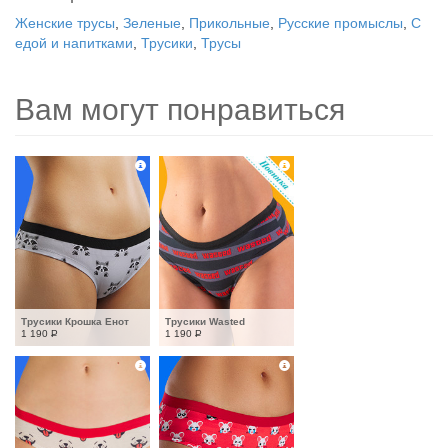
Женские трусы
,
Зеленые
,
Прикольные
,
Русские промыслы
,
С
едой и напитками
,
Трусики
,
Трусы
Вам могут понравиться
Трусики Крошка Енот
Трусики Wasted
1 190
Р
1 190
Р