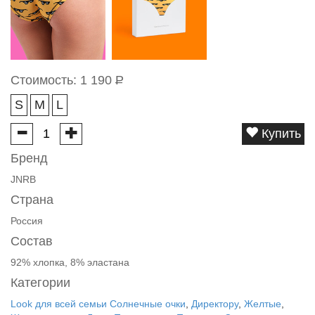
Стоимость:
1 190
Р
S
M
L
Купить
Бренд
JNRB
Страна
Россия
Состав
92% хлопка, 8% эластана
Категории
Look для всей семьи Солнечные очки
,
Директору
,
Желтые
,