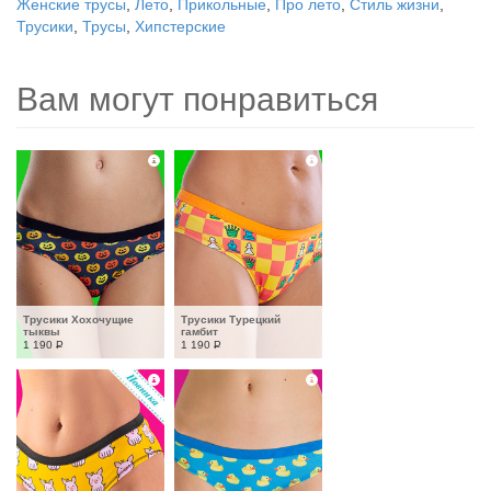
Женские трусы
,
Лето
,
Прикольные
,
Про лето
,
Стиль жизни
,
Трусики
,
Трусы
,
Хипстерские
Вам могут понравиться
Трусики Хохочущие 
Трусики Турецкий 
тыквы
гамбит
1 190
Р
1 190
Р