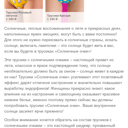
Трусики Розовый 
пятачок
Трусики Кря-кря
1 190
Р
1 190
Р
Солнечные, теплые воспоминания о лете и прекрасных днях,
наполненных ярких эмоциях, могут быть с вами постоянно!
Для этого не нужно переезжать в солнечные страны, искать
солнце, включать лампочки – это солнце будет жить в вас,
если вы будете в трусиках «Солнечные очки»!
Эти трусики с солнечными очками – настоящий привет из
лета, классное и яркое подтверждение тому, что солнце
необязательно должно быть за окном – солнце живет в каждом
из нас! Трусики «Солнечные очки» усиливают этот позитивный
эффект, дарят отличное настроение и значительно повышают
выработку эндорфинов! Женщины прекрасно знают, какое
влияние на их настроение и самооценку оказывает красивое
нижнее белье, именно поэтому прямо сейчас вы должны
попробовать трусики «Солнечные очки». Ваше внутреннее
солнце засияет ярче прежнего!
Особое внимание хочется обратить на состав трусиков с
солнечными очками – это настоящий шедевр, призванный