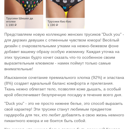
Трусики Шишки да 
иголки
Трусики Кис-Кис
1 190
Р
1 190
Р
Представляем новую коллекцию женских трусиков "Duck you" -
для дерзких девушек с отменным чувством юмора! Весёлый
дизайн с очаровательными утками на нежно-бежевом фоне
добавит вашему образу особую изюминку. Каждая уточка на
этих трусиках будто хочет сказать что-то особенное своим
выразительным клювиком - намек поймут только самые
внимательные!
Изысканное сочетание премиального хлопка (92%) и эластана
(8%) создает идеальный баланс комфорта и прилегания.
Ткань нежно облегает тело, позволяя коже дышать, а особый
крой обеспечивает безупречную посадку в течение всего дня.
"Duck you" - это не просто нижнее белье, это способ выразить
свой характер! Эти трусики станут любимым предметом
гардероба для тех, кто любит добавлять в свою жизнь немного
пикантного юмора и не боится быть собой.