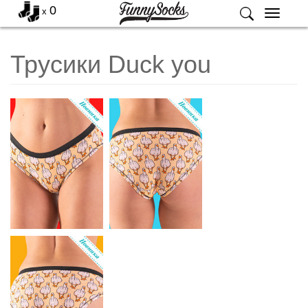
0
x
Меню
Трусики Duck you