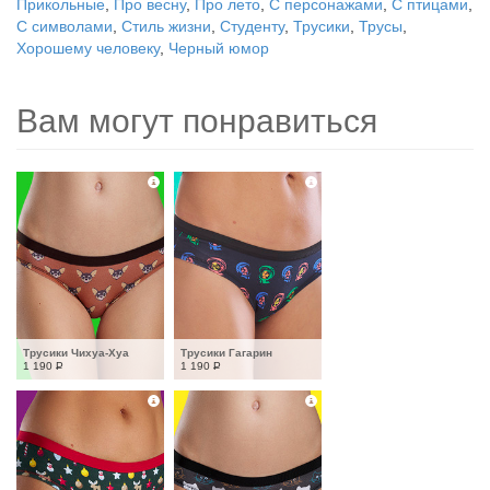
Прикольные
,
Про весну
,
Про лето
,
С персонажами
,
С птицами
,
С символами
,
Стиль жизни
,
Студенту
,
Трусики
,
Трусы
,
Хорошему человеку
,
Черный юмор
Вам могут понравиться
Трусики Чихуа-Хуа
Трусики Гагарин
1 190
Р
1 190
Р