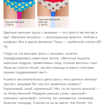
Трусики Щенячий 
Трусики Кря-кря
восторг
1 190
Р
1 190
Р
Цветные женские трусы с мышами — это просто ми-ми-ми и
вау! «Веселые мышата» — воплощенные красота, любовь и
комфорт. Все в одном флаконе! Ткань — гребенной хлопок (92
%).
Глядя на эти женские трусы с мышами, хочется
перефразировать известную песню: «Веселые мышата,
заветные подруги, приветливые лица, огоньки весёлых глаз!..
Лишь вы споете песню, как все скворцы в округе голосами
своими поддерживают вас!»
А какого восхитительного цвета фон у этих цветных женских
трусов с мышами! Вот как его правильно назвать?
Коралловый, алый, карминный? Нет, он не просто красный —
он божественный! Недаром раньше слово «красный»
означало «красивый», поэтому так называется, например,
Красная площадь. Совсем не из-за цвета, тем более, что