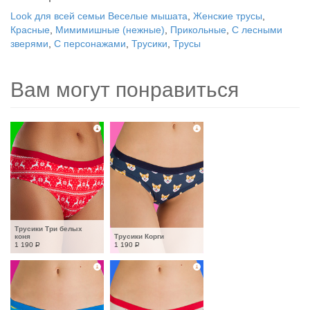
Look для всей семьи Веселые мышата
,
Женские трусы
,
Красные
,
Мимимишные (нежные)
,
Прикольные
,
С лесными
зверями
,
С персонажами
,
Трусики
,
Трусы
Вам могут понравиться
Трусики Три белых 
коня
Трусики Корги
1 190
Р
1 190
Р