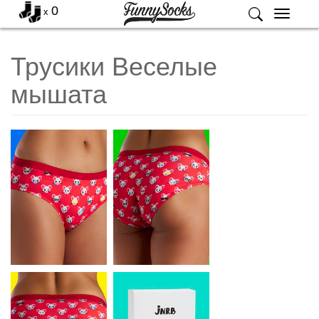
0
x
Меню
Трусики Веселые
мышата