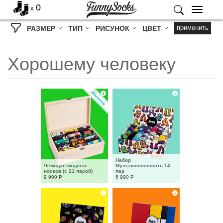
0
x
Меню
применить
РАЗМЕР
ТИП
РИСУНОК
ЦВЕТ
Хорошему человеку
Набор 
Чемодан модных 
Мультиносочность 14 
носков (с 21 парой)
пар
9 900
Р
5 990
Р