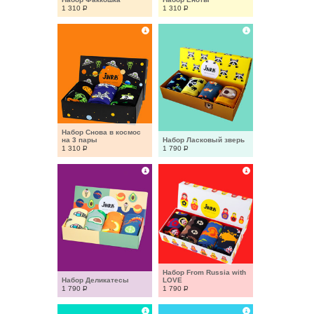
1 310
Р
1 310
Р
Набор Снова в космос 
на 3 пары
Набор Ласковый зверь
1 310
Р
1 790
Р
Набор From Russia with 
Набор Деликатесы
LOVE
1 790
Р
1 790
Р