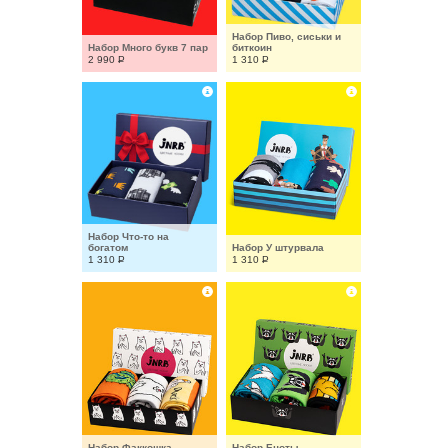
Набор Пиво, сиськи и 
Набор Много букв 7 пар
биткоин
2 990
Р
1 310
Р
Набор Что-то на 
богатом
Набор У штурвала
1 310
Р
1 310
Р
Набор Факкошка
Набор Еноты