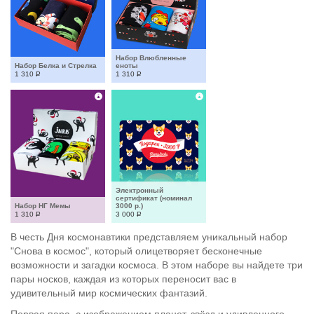
Набор Влюбленные 
Набор Белка и Стрелка
еноты
1 310
Р
1 310
Р
Электронный 
сертификат (номинал 
Набор НГ Мемы
3000 р.)
1 310
Р
3 000
Р
В честь Дня космонавтики представляем уникальный набор
"Снова в космос", который олицетворяет бесконечные
возможности и загадки космоса. В этом наборе вы найдете три
пары носков, каждая из которых переносит вас в
удивительный мир космических фантазий.