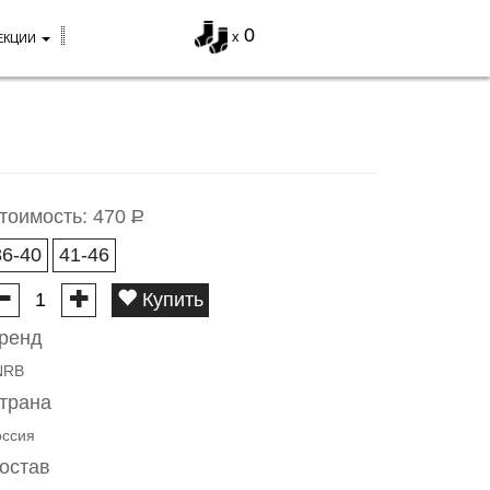
0
x
ЕКЦИИ
тоимость:
470
Р
36-40
41-46
Купить
ренд
NRB
трана
оссия
остав