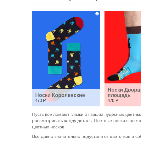
Носки Дворц
Носки Королевские
площадь
470
Р
470
Р
Пусть все ломают глазки от ваших чудесных цветных
рассматривать кажду деталь. Цветные носки с цве
цветных носков.
Все давно значительно подустали от цветочков и с