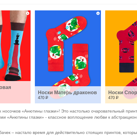
овая 
Носки Матерь драконов
Носки Спор
470
Р
470
Р
 носочков «Анютины глазки»! Это настолько очаровательный принт, 
тами «Анютины глазки» - классное воплощение любви к абстракцио
обачек – настало время для действительно стоящих принтов, котор