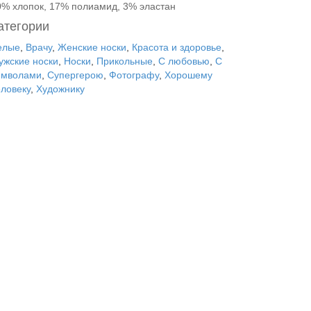
0% хлопок, 17% полиамид, 3% эластан
атегории
елые
,
Врачу
,
Женские носки
,
Красота и здоровье
,
ужские носки
,
Носки
,
Прикольные
,
С любовью
,
С
имволами
,
Супергерою
,
Фотографу
,
Хорошему
еловеку
,
Художнику