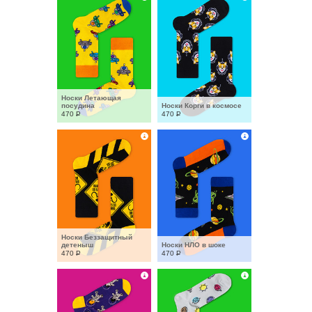
Носки Летающая 
посудина
Носки Корги в космосе
470
Р
470
Р
Носки Беззащитный 
детеныш
Носки НЛО в шоке
470
Р
470
Р