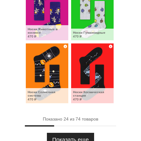
Носки Животные в 
космосе
Носки Гуманоидные
470
Р
470
Р
Носки Солнечная 
Носки Космическая 
система
станция
470
Р
470
Р
Показано
24
из
74
товаров
Показать еще