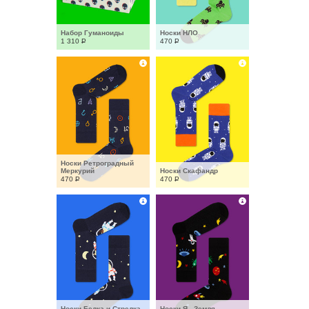
Набор Гуманоиды
Носки НЛО
1 310
Р
470
Р
Носки Ретроградный 
Меркурий
Носки Скафандр
470
Р
470
Р
Носки Белка и Стрелка
Носки Я - Земля