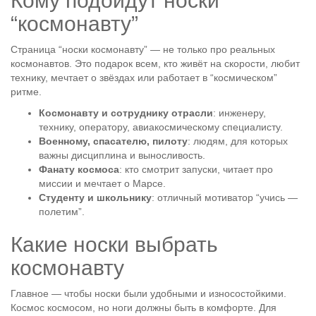
Кому подойдут носки
“космонавту”
Страница “носки космонавту” — не только про реальных
космонавтов. Это подарок всем, кто живёт на скорости, любит
технику, мечтает о звёздах или работает в “космическом”
ритме.
Космонавту и сотруднику отрасли
: инженеру,
технику, оператору, авиакосмическому специалисту.
Военному, спасателю, пилоту
: людям, для которых
важны дисциплина и выносливость.
Фанату космоса
: кто смотрит запуски, читает про
миссии и мечтает о Марсе.
Студенту и школьнику
: отличный мотиватор “учись —
полетим”.
Какие носки выбрать
космонавту
Главное — чтобы носки были удобными и износостойкими.
Космос космосом, но ноги должны быть в комфорте. Для