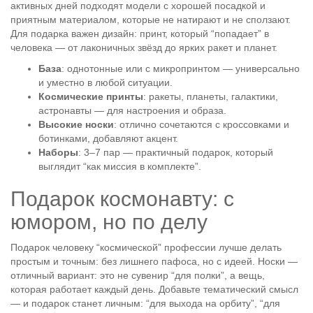
активных дней подходят модели с хорошей посадкой и
приятным материалом, которые не натирают и не сползают.
Для подарка важен дизайн: принт, который “попадает” в
человека — от лаконичных звёзд до ярких ракет и планет.
База
: однотонные или с микропринтом — универсально
и уместно в любой ситуации.
Космические принты
: ракеты, планеты, галактики,
астронавты — для настроения и образа.
Высокие носки
: отлично сочетаются с кроссовками и
ботинками, добавляют акцент.
Наборы
: 3–7 пар — практичный подарок, который
выглядит “как миссия в комплекте”.
Подарок космонавту: с
юмором, но по делу
Подарок человеку “космической” профессии лучше делать
простым и точным: без лишнего пафоса, но с идеей. Носки —
отличный вариант: это не сувенир “для полки”, а вещь,
которая работает каждый день. Добавьте тематический смысл
— и подарок станет личным: “для выхода на орбиту”, “для