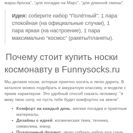
марш-броска”, “для посадки на Марс”, “для длинной смены”.
Идея:
соберите набор “Полётный”: 1 пара
спокойная (на официальные случаи), 1
пара яркая (на настроение), 1 пара
максимально “космос” (ракеты/планеты).
Почему стоит купить носки
космонавту в Funnysocks.ru
Мы делаем носки, которые приятно носить и легко дарить. В
каталоге можно подобрать и аккуратную классику, и модели с
ярким характером. Это удобный способ сказать человеку: “я
вижу твою силу, но пусть тебе будет комфортно на земле”.
Комфорт на каждый день
: мягкая посадка и приятные
материалы.
Дизайны с идеей
: космическая тема, техника,
символика, юмор.
Подарочный формат
: легко собрать набор под стиль