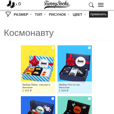
0
x
Меню
применить
РАЗМЕР
ТИП
РИСУНОК
ЦВЕТ
Космонавту
Набор Пиво, сиськи и 
Набор Что-то на 
биткоин
богатом
1 310
Р
1 310
Р