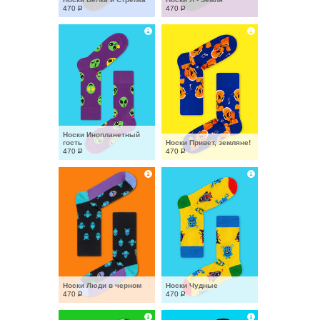
470
Р
470
Р
Носки Инопланетный 
гость
Носки Привет, земляне!
470
Р
470
Р
Носки Люди в черном
Носки Чудные
470
Р
470
Р