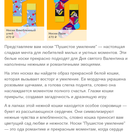
Носки Влюбленный 
улей
Носки Лиля
470
Р
470
Р
Представляем вам носки "Пушистое умиление" — настоящая
сладкая мечта для любителей милых и уютных моментов. Эти
белые носки прекрасно подходят для Дня святого Валентина и
наполнены нежными и романтичными эмоциями.
На этих носках вы найдете образ прекрасной белой кошки,
которая вызывает восторг и умиление. Ее мордочка украшена
розовыми щечками, а голова слегка поднята, словно она
наслаждается моментом полного счастья. Глазки кошки
прикрыты, создавая загадочность и дразнящую игру.
А в лапках этой нежной кошки находится особое сокровище —
букет из рассыпающихся сердечек. Они символизируют
нежные чувства и влюбленность, словно кошка приносит вам
цветущий сад любви и нежности. Носки "Пушистое умиление"
— это ода романтике и прекрасным моментам, когда сердце