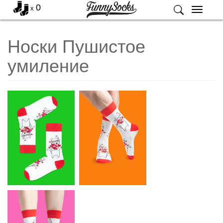
0
x
Меню
Носки Пушистое
умиление