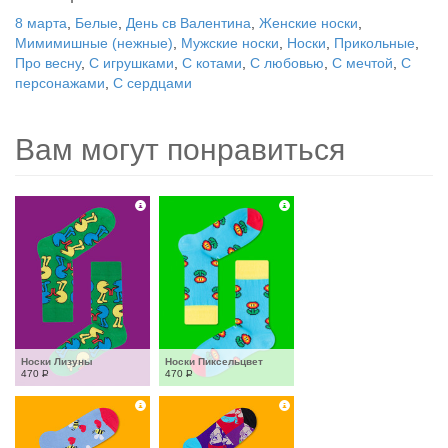
8 марта
,
Белые
,
День св Валентина
,
Женские носки
,
Мимимишные (нежные)
,
Мужские носки
,
Носки
,
Прикольные
,
Про весну
,
С игрушками
,
С котами
,
С любовью
,
С мечтой
,
С
персонажами
,
С сердцами
Вам могут понравиться
Носки Лизуны
Носки Пиксельцвет
470
Р
470
Р