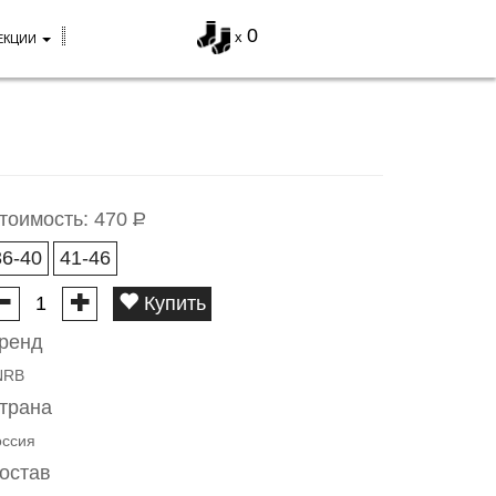
0
x
ЕКЦИИ
тоимость:
470
Р
36-40
41-46
Купить
ренд
NRB
трана
оссия
остав