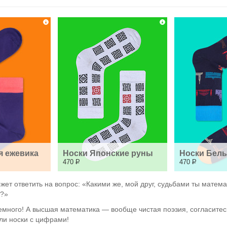
я ежевика
Носки Японские руны
Носки Белы
470
Р
470
Р
ет ответить на вопрос: «Какими же, мой друг, судьбами ты матем
и?»
емного! А высшая математика — вообще чистая поэзия, согласитесь
ли носки с цифрами!