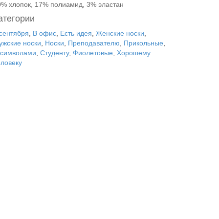
0% хлопок, 17% полиамид, 3% эластан
атегории
 сентября
,
В офис
,
Есть идея
,
Женские носки
,
ужские носки
,
Носки
,
Преподавателю
,
Прикольные
,
 символами
,
Студенту
,
Фиолетовые
,
Хорошему
еловеку