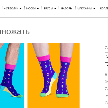
ФУТБОЛКИ
НОСКИ
ТРУСЫ
НАБОРЫ
МАГАЗИНЫ
КОЛЛ
множать
С
Б
J
С
Р
С