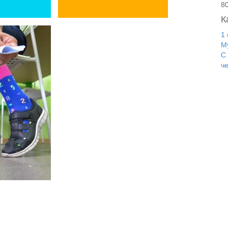
8
К
1
М
С
ч