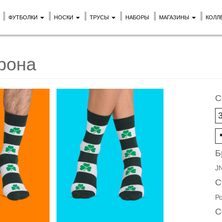
ФУТБОЛКИ
НОСКИ
ТРУСЫ
НАБОРЫ
МАГАЗИНЫ
КОЛЛ
рона
С
Б
J
С
Р
С