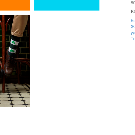
8
К
Б
Ж
у
Т