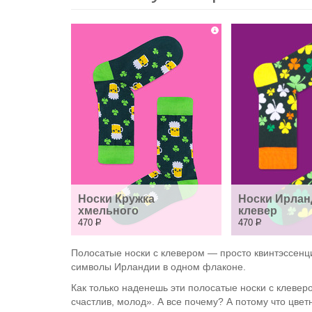
Носки Кружка 
Носки Ирлан
хмельного
клевер
470
Р
470
Р
Полосатые носки с клевером — просто квинтэссенци
символы Ирландии в одном флаконе.
Как только наденешь эти полосатые носки с клеверо
счастлив, молод». А все почему? А потому что цве