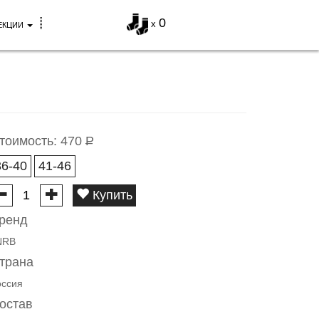
0
x
ЕКЦИИ
тоимость:
470
Р
36-40
41-46
Купить
ренд
NRB
трана
оссия
остав