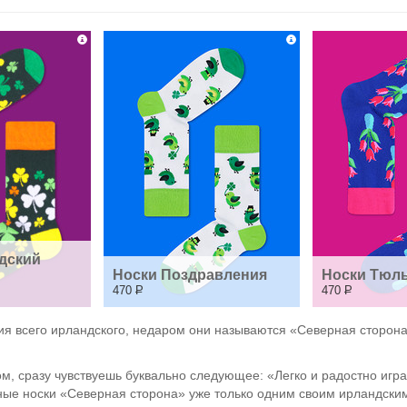
дский 
Носки Поздравления
Носки Тюл
470
Р
470
Р
я всего ирландского, недаром они называются «Северная сторона»
м, сразу чувствуешь буквально следующее: «Легко и радостно игра
тные носки «Северная сторона» уже только одним своим ирландски