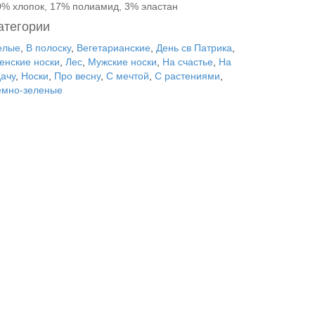
0% хлопок, 17% полиамид, 3% эластан
атегории
елые
,
В полоску
,
Вегетарианские
,
День св Патрика
,
енские носки
,
Лес
,
Мужские носки
,
На счастье
,
На
дачу
,
Носки
,
Про весну
,
С мечтой
,
С растениями
,
емно-зеленые