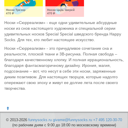
Носки Трезор
Носки Царь зверей
470
Р
470
Р
Носки «Сюрреализм» - еще одни удивительные абсурдные
носки из снов настоящего художника и специальной серии
удивительных носков Special Special шведского бренда Happy
Socks. Для тех, кто любит настоящее искусство.
Носки «Сюрреализм» - это причудливое сочетание сна и
реальности, плоской ткани и 3В-рисунка. Полная свобода –
благодаря качественному хлопку. И полная иррациональность,
благодаря фантасмагоричному дизайну. Ирония, магия,
подсознание – вот, что несут в себе эти носки, заряженные
диким позитивом. Для настоящих творцов, которые надолго
опережают свою эпоху и живут ее долгие лета после своего
творчества.
© 2013-2026
funnysocks.ru
giveme@funnysocks.ru
+7 495 120-30-70
(по рабочим дням с 9:00 до 18:00 по московскому времени)