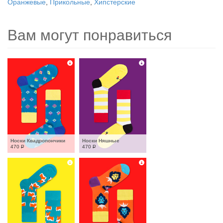
Оранжевые
,
Прикольные
,
Хипстерские
Вам могут понравиться
Носки Квадропончики
Носки Няшные
470
Р
470
Р