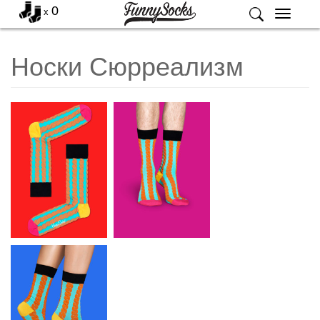
0
x
Меню
Носки Сюрреализм