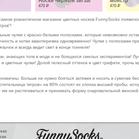
Носки Черный зигзаг
монстр
470
Р
470
Р
самом романтичном магазине цветных носков FunnySocks появилось
гров"!
льные чулки с красно-белыми полосками, которые невозможно оста
ность и нотки авантюризма одновременно! Чулки с полосками прек
зычок и всегда видит свет в конце тоннеля!
дам, знающих толк в моде и не боящихся смелых экспериментов! Л
и цветные чулки! Долой телесный оттенок и цвет графити, прочь м
номичны. Больше не нужно бояться затяжек и носить в сумочке бес
ротительница тигров» на 80% состоят их хлопка высшей пробы, ко
 им не растягиваться и принимать форму очаровательной женской 
сках
сах