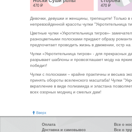
Носки Суши ролы
сторона
470
Р
470
Р
Девочки, девушки и женщины, трепещите! Только в 
непревзойденной красоты чулки "Укротительница ти
Цветные чулки «Укротительница тигров»- замечате
разноцветными полосками придают образу романтич
предпочитает проводить жизнь в движении, остр на я
Чулки «Укротительница тигров» - для прекрасных 
разрывает шаблоны и провозглашает моду на яркие 
победит!
Чулки с полосками – крайне практичны и весьма эко
принять обороты вселенского масштаба! Чулки "Ук
вкрапление в виде полиамида и эластана позволяет
всех озорных модниц и смелых дам!
Вверх
Оплата
Все о но
Доставка и самовывоз
Все о тру