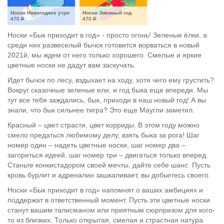
Носки Новогоднее утро
Носки Змеиный год
470
Р
470
Р
Носки «Бык приходит в год» - просто огонь! Зеленые ёлки, а
среди них развеселый бычок готовится ворваться в новый
2021й, мы ждем от него только хорошего. Смелые и яркие
цветные носки не дадут вам заскучать.
Идет бычок по лесу, вздыхает на ходу, хотя чего ему грустить?
Вокруг сказочные зеленые ели, и год быка еще впереди. Мы
тут все тебя заждались, бык, приходи в наш новый год! А вы
знали, что бык сильнее тигра? Это еще Маугли заметил.
Красный – цвет страсти, цвет корриды. В этом году можно
смело предаться любимому делу, взять быка за рога! Шаг
номер один – надеть цветные носки, шаг номер два –
загореться идеей, шаг номер три – двигаться только вперед.
Станьте конкистадором своей мечты, дайте себе шанс. Пусть
кровь бурлит и адреналин зашкаливает, вы добьетесь своего.
Носки «Бык приходит в год» напомнят о ваших амбициях и
поддержат в ответственный момент. Пусть эти цветные носки
станут вашим талисманом или приятным сюрпризом для кого-
то из близких. Только открытая, смелая и страстная натура