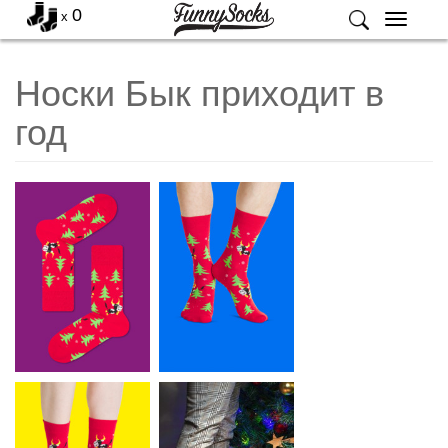
0
x
Меню
Носки Бык приходит в
год