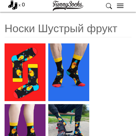
0
x
Меню
Носки Шустрый фрукт