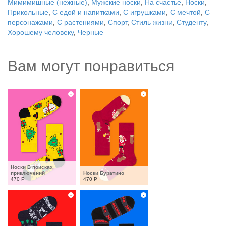
Мимимишные (нежные)
,
Мужские носки
,
На счастье
,
Носки
,
Прикольные
,
С едой и напитками
,
С игрушками
,
С мечтой
,
С
персонажами
,
С растениями
,
Спорт
,
Стиль жизни
,
Студенту
,
Хорошему человеку
,
Черные
Вам могут понравиться
Носки В поисках 
приключений
Носки Буратино
470
Р
470
Р