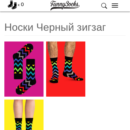
0
x
Меню
Носки Черный зигзаг