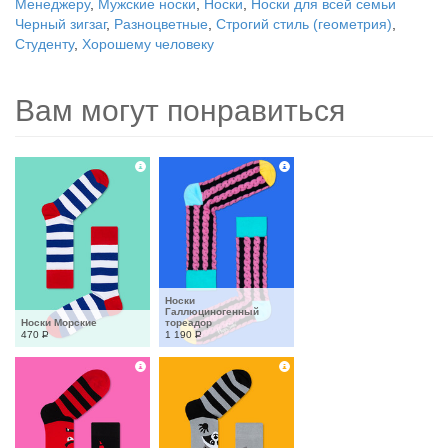
Менеджеру
,
Мужские носки
,
Носки
,
Носки для всей семьи
Черный зигзаг
,
Разноцветные
,
Строгий стиль (геометрия)
,
Студенту
,
Хорошему человеку
Вам могут понравиться
Носки 
Галлюциногенный 
Носки Морские
тореадор
470
Р
1 190
Р