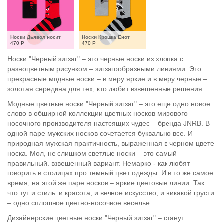
Носки Дьявол носит
Носки Крошка Енот
470
Р
470
Р
Носки "Черный зигзаг" – это черные носки из хлопка с
разноцветным рисунком – зигзагообразными линиями. Это
прекрасные модные носки – в меру яркие и в меру черные –
золотая середина для тех, кто любит взвешенные решения.
Модные цветные носки "Черный зигзаг" – это еще одно новое
слово в обширной коллекции цветных носков мирового
носочного производителя настоящих чудес – бренда JNRB. В
одной паре мужских носков сочетается буквально все. И
природная мужская практичность, выраженная в черном цвете
носка. Мол, не слишком светлые носки – это самый
правильный, взвешенный вариант. Немарко - как любят
говорить в столицах про темный цвет одежды. И в то же самое
время, на этой же паре носков – яркие цветовые линии. Так
что тут и стиль, и красота, и вечное искусство, и никакой грусти
– одно сплошное цветно-носочное веселье.
Дизайнерские цветные носки "Черный зигзаг" – станут