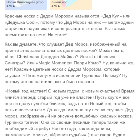
Носки Новогоднее утро
синий нос
470
Р
470
Р
Красные носки с Дедом Морозом называются «Дед Кул» или
«Дедушка Cool», потому что Дед Мороз на них — мегамодный
старичок в наушниках и солнцезащитных очках. Вы только
посмотрите на него! На стиле!
Как вы думаете, что слушает Дед Мороз, изображённый на
принте этих замечательных цветных носков? Может быть,
«Last Christmas» Джорджа Майкла? Или «Let it snow»
Синатры? Или «Magic Moments» Перри Комо? Ну, конечно же,
нет! Красные цветные носки с Дедом Морозом, который
слушает «Пять минут» в исполнении Гурченко! Почему? Ну
потому что он на стиле, как и было сказано.
«Новый год настает! С новым годом, с новым счастьем! Время
мчится вперед, старый год уже не властен! Пусть кругом все
поет и цветут улыбки близких, ведь на то Новый год, чтобы
петь и веселиться.» Да-да-да, именно эту песню слушает Дед
мороз, изображенный на рисунке волшебных красных носков.
Гурченко forever! Она со своими песнями теперь такой же
необходимый атрибут Нового года, как мандарины,
шампанское, оливье, «Ирония судьбы» (тоже скоро будем