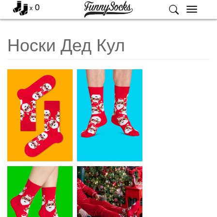
0
x
Меню
Носки Дед Кул