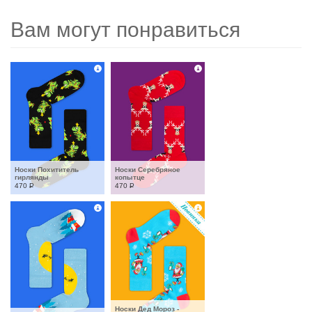
Вам могут понравиться
Носки Похититель 
Носки Серебряное 
гирлянды
копытце
470
Р
470
Р
Носки Дед Мороз - 