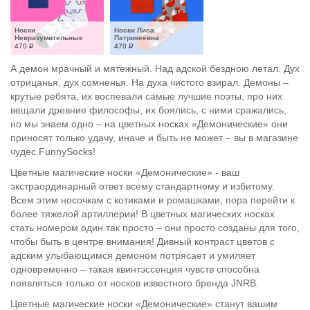
Носки 
Носки Лиса 
Невразумительные
Патрикеевна
470
Р
470
Р
А демон мрачный и мятежный. Над адской бездною летал. Дух
отрицанья, дух сомненья. На духа чистого взирал. Демоны –
крутые ребята, их воспевали самые лучшие поэты, про них
вещали древние философы, их боялись, с ними сражались,
но мы знаем одно – на цветных носках «Демонические» они
приносят только удачу, иначе и быть не может – вы в магазине
чудес FunnySocks!
Цветные магические носки «Демонические» - ваш
экстраординарный ответ всему стандартному и избитому.
Всем этим носочкам с котиками и ромашками, пора перейти к
более тяжелой артиллерии! В цветных магических носках
стать номером один так просто – они просто созданы для того,
чтобы быть в центре внимания! Дивный контраст цветов с
адским улыбающимся демоном потрясает и умиляет
одновременно – такая квинтэссенция чувств способна
появляться только от носков известного бренда JNRB.
Цветные магические носки «Демонические» станут вашим