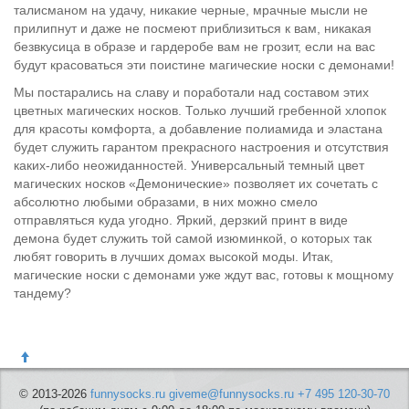
талисманом на удачу, никакие черные, мрачные мысли не
прилипнут и даже не посмеют приблизиться к вам, никакая
безвкусица в образе и гардеробе вам не грозит, если на вас
будут красоваться эти поистине магические носки с демонами!
Мы постарались на славу и поработали над составом этих
цветных магических носков. Только лучший гребенной хлопок
для красоты комфорта, а добавление полиамида и эластана
будет служить гарантом прекрасного настроения и отсутствия
каких-либо неожиданностей. Универсальный темный цвет
магических носков «Демонические» позволяет их сочетать с
абсолютно любыми образами, в них можно смело
отправляться куда угодно. Яркий, дерзкий принт в виде
демона будет служить той самой изюминкой, о которых так
любят говорить в лучших домах высокой моды. Итак,
магические носки с демонами уже ждут вас, готовы к мощному
тандему?
© 2013-2026
funnysocks.ru
giveme@funnysocks.ru
+7 495 120-30-70