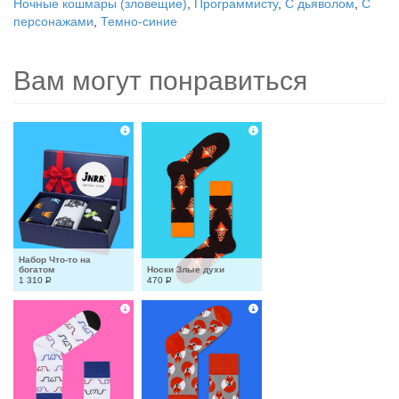
Ночные кошмары (зловещие)
,
Программисту
,
С дьяволом
,
С
персонажами
,
Темно-синие
Вам могут понравиться
Набор Что-то на 
богатом
Носки Злые духи
1 310
Р
470
Р