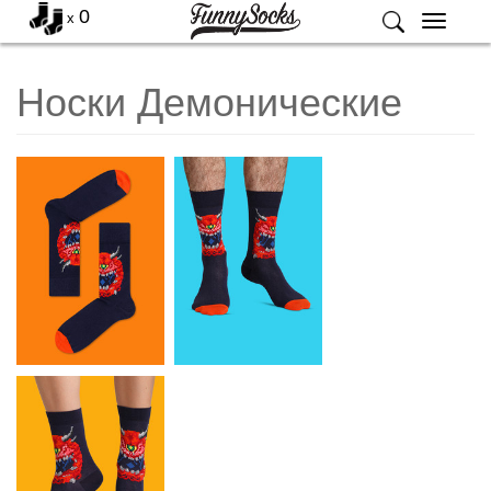
0
x
Меню
Носки Демонические