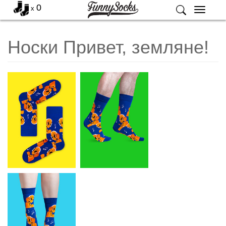
0
x
Меню
Носки Привет, земляне!