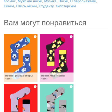
Космос
,
Мужские носки
,
Музыка
,
Носки
,
С персонажами
,
Синие
,
Стиль жизни
,
Студенту
,
Хипстерские
Вам могут понравиться
Носки Призрак оперы
Носки Утка черная
470
Р
470
Р