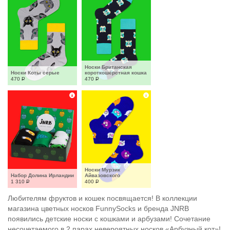
Носки Британская 
Носки Коты серые
короткошёрстная кошка
470
Р
470
Р
Носки Мурзик 
Набор Долина Ирландии
Айвазовского
1 310
Р
400
Р
Любителям фруктов и кошек посвящается! В коллекции
магазина цветных носков FunnySocks и бренда JNRB
появились детские носки с кошками и арбузами! Сочетание
несочетаемого в 2 парах невероятных носков «Арбузный кот»!