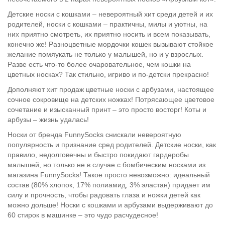
Детские носки с кошками – невероятный хит среди детей и их
родителей, носки с кошками – практичны, милы и уютны, на
них приятно смотреть, их приятно носить и всем показывать,
конечно же! Разноцветные мордочки кошек вызывают стойкое
желание помяукать не только у малышей, но и у взрослых.
Разве есть что-то более очаровательное, чем кошки на
цветных носках? Так стильно, игриво и по-детски прекрасно!
Дополняют хит продаж цветные носки с арбузами, настоящее
сочное сокровище на детских ножках! Потрясающее цветовое
сочетание и изысканный принт – это просто восторг! Коты и
арбузы – жизнь удалась!
Носки от бренда FunnySocks снискали невероятную
популярность и признание сред родителей. Детские носки, как
правило, недолговечны и быстро покидают гардеробы
малышей, но только не в случае с бомбическим носками из
магазина FunnySocks! Такое просто невозможно: идеальный
состав (80% хлопок, 17% полиамид, 3% эластан) придает им
силу и прочность, чтобы радовать глаза и ножки детей как
можно дольше! Носки с кошками и арбузами выдерживают до
60 стирок в машинке – это чудо расчудесное!