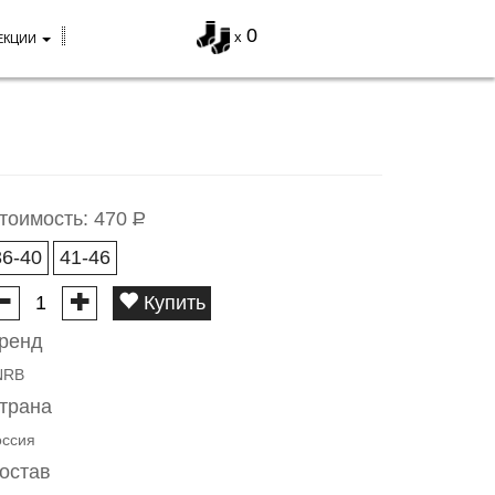
0
x
ЕКЦИИ
тоимость:
470
Р
36-40
41-46
Купить
ренд
NRB
трана
оссия
остав