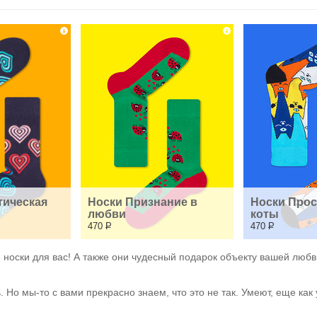
ическая 
Носки Признание в 
Носки Прос
любви
коты
470
Р
470
Р
 носки для вас! А также они чудесный подарок объекту вашей любви
. Но мы-то с вами прекрасно знаем, что это не так. Умеют, еще как