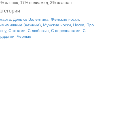
0% хлопок, 17% полиамид, 3% эластан
атегории
 марта
,
День св Валентина
,
Женские носки
,
имимишные (нежные)
,
Мужские носки
,
Носки
,
Про
есну
,
С котами
,
С любовью
,
С персонажами
,
С
ердцами
,
Черные