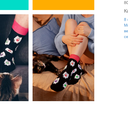
8
К
8
М
в
с