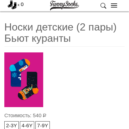
0
x
Меню
Носки детские (2 пары)
Бьют куранты
Стоимость:
540
Р
2-3Y
4-6Y
7-9Y