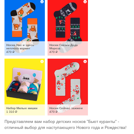
Носки Нас и здесь 
Носки Сказки Деда 
неплохо кормят
Мороза
470
Р
470
Р
Набор Милые мишки
Носки Сейчас зажжем
1 310
Р
470
Р
Представляем вам набор детских носков "Бьют куранты" -
отличный выбор для наступающего Нового года и Рождества!