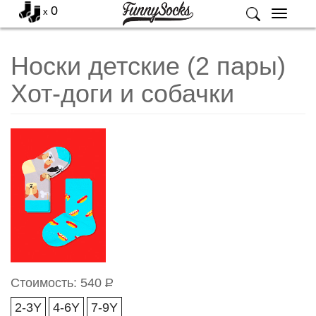
0
x
Меню
Носки детские (2 пары)
Хот-доги и собачки
Стоимость:
540
Р
2-3Y
4-6Y
7-9Y