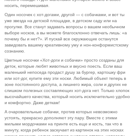
носить, перемешивая.
Один носочек с хот-догами, другой — с собачками, и вот ты
уже звезда на детской площадке, в детском саду или на
прогулке. Все станут задавать вопросы о вашем необычном
выборе носков, а вы можете благосклонно отвечать лишь: «а
почему бы и нет?». И пускай все окружающие останутся
завидовать вашему креативному уму и нон-конформистскому
сознанию.
Цветные носочки «Хот-доги и собачки» просто созданы для
деток, которые любят животных и вкусно поесть. Если ваш
маленький непоседа продаст душу за бургер, картошку фри
или хот-дог, купите ему эти носки. Любимый объект теперь в
зоне постоянного доступа, а лишнего жира, соли и других не
слишком полезных составляющих хот-дога нет. Только хлопок
высочайшего качества, который носить исключительно удобно
и комфортно. Даже деткам!
А очаровательные собачки, против которых невозможно
устоять, прекрасно дополняют эту пару. Вместе с этими
милыми мордочками на принте есть еще и кость, так что в
минуту, когда ребенок заскучает из картинок на этих носках