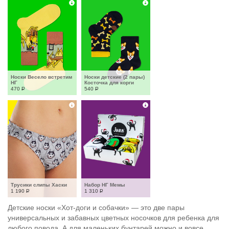
Носки Весело встретим 
Носки детские (2 пары) 
НГ
Косточка для корги
470
Р
540
Р
Трусики слипы Хаски
Набор НГ Мемы
1 190
Р
1 310
Р
Детские носки «Хот-доги и собачки» — это две пары
универсальных и забавных цветных носочков для ребенка для
любого повода. А для маленьких бунтарей можно и вовсе