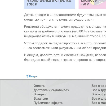
Набор Белка и Стрелка
космосе
1 310
Р
470
Р
Детские носки с инопланетянами будут отличным по
смешные принты с неземными существами.
Родители обрадуются такому подарку не меньше, чем
связаны из гребенного хлопка (его 80 % в составе 
выдерживают как минимум 50 машинных стирок. Кра
Чтобы подарок выглядел просто на все сто, положи
— со всевозможными рисунками, на любой праздник.
В общем, давайте петь и смеяться, как дети, весел
благодаря своей ткани и красоте, просто воплощен
Вверх
Оплата
Все о но
Доставка и самовывоз
Все о тру
Возврат
Все о фу
Вакансии
Все о шт
Публичная оферта
Все о ма