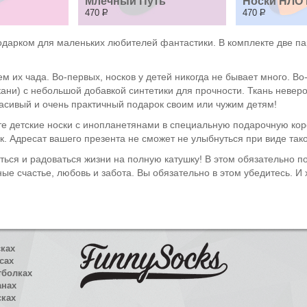
Млечный Путь
Носки НЛО 
470
Р
470
Р
дарком для маленьких любителей фантастики. В комплекте две пар
 их чада. Во-первых, носков у детей никогда не бывает много. Во
ткани) с небольшой добавкой синтетики для прочности. Ткань неверо
сивый и очень практичный подарок своим или чужим детям!
те детские носки с инопланетянами в специальную подарочную коро
 Адресат вашего презента не сможет не улыбнуться при виде тако
иться и радоваться жизни на полную катушку! В этом обязательно п
ные счастье, любовь и забота. Вы обязательно в этом убедитесь. И
сках
сах
тболках
анах
сках