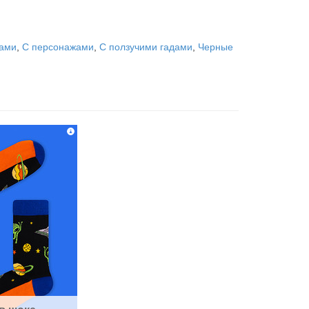
ками
,
С персонажами
,
С ползучими гадами
,
Черные