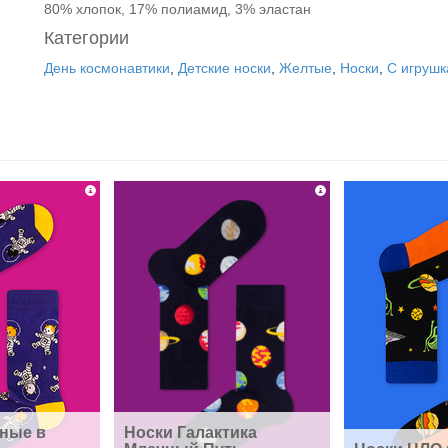
80% хлопок, 17% полиамид, 3% эластан
Категории
День космонавтики
,
Детские носки
,
Желтые
,
Носки
,
С игруш
ные в 
Носки Галактика 