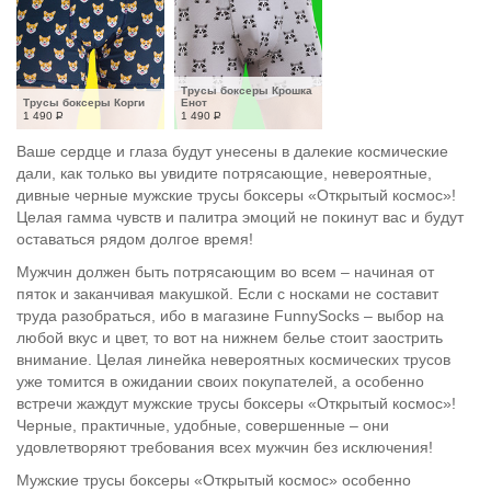
Трусы боксеры Крошка 
Трусы боксеры Корги
Енот
1 490
Р
1 490
Р
Ваше сердце и глаза будут унесены в далекие космические
дали, как только вы увидите потрясающие, невероятные,
дивные черные мужские трусы боксеры «Открытый космос»!
Целая гамма чувств и палитра эмоций не покинут вас и будут
оставаться рядом долгое время!
Мужчин должен быть потрясающим во всем – начиная от
пяток и заканчивая макушкой. Если с носками не составит
труда разобраться, ибо в магазине FunnySocks – выбор на
любой вкус и цвет, то вот на нижнем белье стоит заострить
внимание. Целая линейка невероятных космических трусов
уже томится в ожидании своих покупателей, а особенно
встречи жаждут мужские трусы боксеры «Открытый космос»!
Черные, практичные, удобные, совершенные – они
удовлетворяют требования всех мужчин без исключения!
Мужские трусы боксеры «Открытый космос» особенно