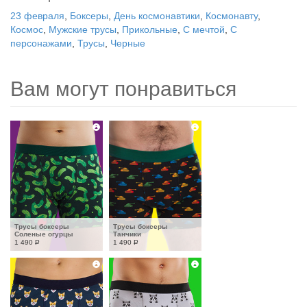
23 февраля
,
Боксеры
,
День космонавтики
,
Космонавту
,
Космос
,
Мужские трусы
,
Прикольные
,
С мечтой
,
С
персонажами
,
Трусы
,
Черные
Вам могут понравиться
Трусы боксеры 
Трусы боксеры 
Соленые огурцы
Танчики
1 490
Р
1 490
Р