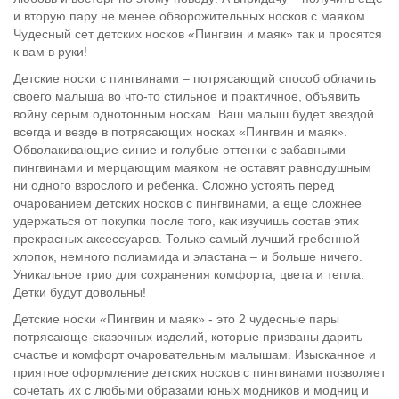
и вторую пару не менее обворожительных носков с маяком.
Чудесный сет детских носков «Пингвин и маяк» так и просятся
к вам в руки!
Детские носки с пингвинами – потрясающий способ облачить
своего малыша во что-то стильное и практичное, объявить
войну серым однотонным носкам. Ваш малыш будет звездой
всегда и везде в потрясающих носках «Пингвин и маяк».
Обволакивающие синие и голубые оттенки с забавными
пингвинами и мерцающим маяком не оставят равнодушным
ни одного взрослого и ребенка. Сложно устоять перед
очарованием детских носков с пингвинами, а еще сложнее
удержаться от покупки после того, как изучишь состав этих
прекрасных аксессуаров. Только самый лучший гребенной
хлопок, немного полиамида и эластана – и больше ничего.
Уникальное трио для сохранения комфорта, цвета и тепла.
Детки будут довольны!
Детские носки «Пингвин и маяк» - это 2 чудесные пары
потрясающе-сказочных изделий, которые призваны дарить
счастье и комфорт очаровательным малышам. Изысканное и
приятное оформление детских носков с пингвинами позволяет
сочетать их с любыми образами юных модников и модниц и