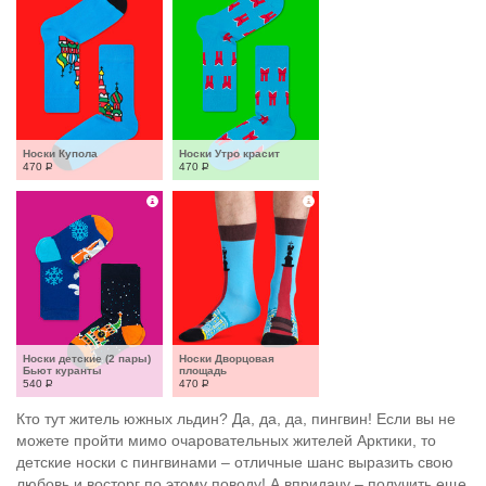
Носки Купола
Носки Утро красит
470
Р
470
Р
Носки детские (2 пары) 
Носки Дворцовая 
Бьют куранты
площадь
540
Р
470
Р
Кто тут житель южных льдин? Да, да, да, пингвин! Если вы не
можете пройти мимо очаровательных жителей Арктики, то
детские носки с пингвинами – отличные шанс выразить свою
любовь и восторг по этому поводу! А впридачу – получить еще