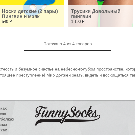
Носки детские (2 пары) 
Трусики Довольный 
Пингвин и маяк
пингвин
540
Р
1 190
Р
Показано
4
из
4
товаров
стность и безумное счастье на небесно-голубом пространстве, кото
стоящее преступление! Мир должен знать, видеть и восхищаться т
сках
сах
тболках
анах
сках