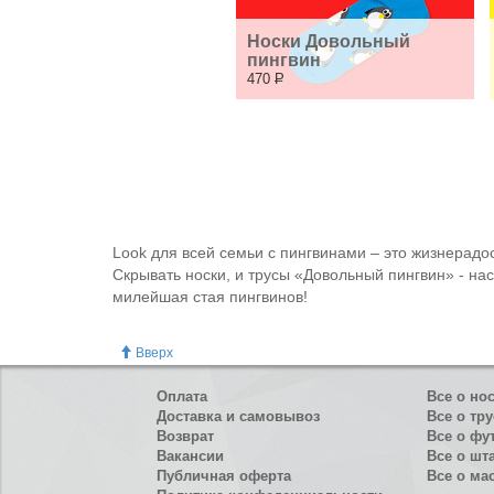
Носки Довольный 
пингвин
470
Р
Look для всей семьи с пингвинами – это жизнерадо
Скрывать носки, и трусы «Довольный пингвин» - на
милейшая стая пингвинов!
Вверх
Оплата
Все о но
Доставка и самовывоз
Все о тру
Возврат
Все о фу
Вакансии
Все о шт
Публичная оферта
Все о ма