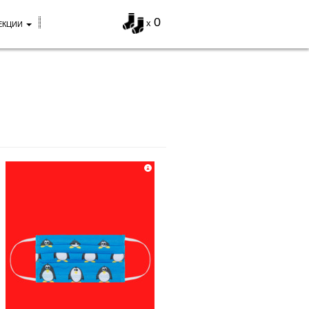
0
x
ЕКЦИИ