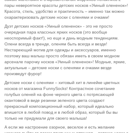
пары невероятное красоты детских носков «Умный олененок»!
Красота, стиль, удобство и практичность – именно так можно
охарактеризовать детские носки с оленями и очками!
Дуэт детских носков «Умный олененок» - это не просто
очередная пара классных ярких носков (это вообще
неоспоримый факт!), но еще и дань модным тенденциям.
Олени всегда в тренде, оленям быть всегда и везде!
Нестареющий мотив для одежды и аксессуаров, именно
поэтому ваш малыш просто обязан иметь в своем модном
арсенале парочку носков «Умный олененок»! Модные, яркие,
актуальные – детские носки с оленями и очками везде
произведут фурор!
Детские носки с оленями – хитовый хит в линейке цветных
носков от магазина FunnySocks! Контрастное сочетание
голубых оленей на фоне черного цвета с потрясающей
окантовкой в виде резинки зеленого цвета создают
прекрасный композиционный набор, который идеально
впишется в любой повод и в любой образ, который бы вы
только не придумали для своего малыша!
А если же настроение озорное, веселое и есть желание