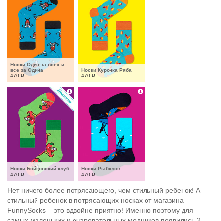
Носки Один за всех и 
все за Одина
Носки Курочка Ряба
470
Р
470
Р
Носки Бойцовский клуб
Носки Рыболов
470
Р
470
Р
Нет ничего более потрясающего, чем стильный ребенок! А
стильный ребенок в потрясающих носках от магазина
FunnySocks – это вдвойне приятно! Именно поэтому для
самых маленьких и очаровательных модников появились 2