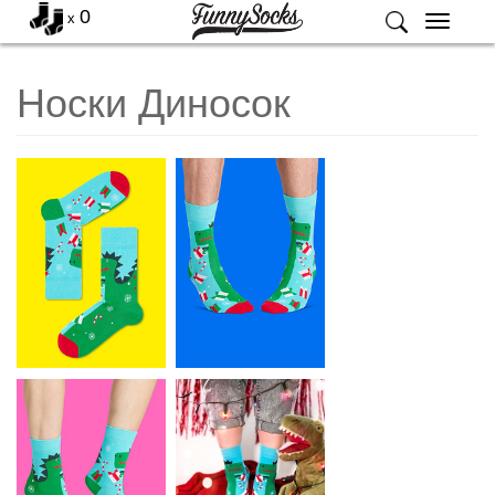
0
x
Меню
Носки Диносок