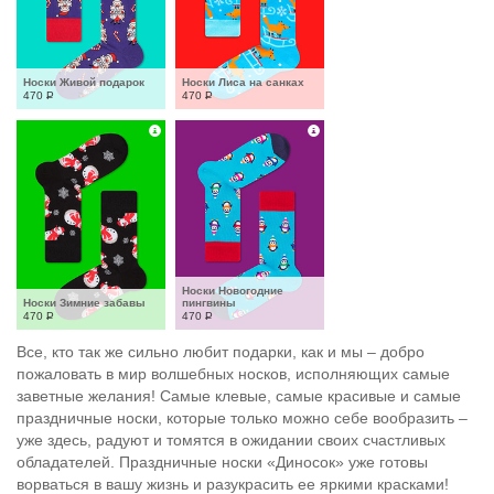
Носки Живой подарок
Носки Лиса на санках
470
Р
470
Р
Носки Новогодние 
Носки Зимние забавы
пингвины
470
Р
470
Р
Все, кто так же сильно любит подарки, как и мы – добро
пожаловать в мир волшебных носков, исполняющих самые
заветные желания! Самые клевые, самые красивые и самые
праздничные носки, которые только можно себе вообразить –
уже здесь, радуют и томятся в ожидании своих счастливых
обладателей. Праздничные носки «Диносок» уже готовы
ворваться в вашу жизнь и разукрасить ее яркими красками!