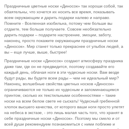
Праздничные цветные носки «Диносок» так хороши собой, так
обаятельны, что хочется их носить все время, показывать
всем окружающим и дарить подарки налево и направо.
Помните - Вселенная изобильна, потому чем больше вы
отдаете, тем больше получаете. Совсем необязательно
дарить подарки – подарите настроение, эмоции, заботу,
наконец, просто покажите окружающим праздничные носки
«Диносок». Мир станет только прекраснее от улыбок людей, а
вы – еще лучше, выше, быстрее!
Праздничные носки «Диносок» создают атмосферу праздника
даже там, где он не предвидится, поэтому создавайте его
каждый день, облачая ноги в эти чудесные носки. Вам везде
будут рады, вы будете всем рады – чем не идеальный мир?
Наконец, волшебные свойства цветных носков «Диносок»
ограничиваются не только их чудесным и запоминающимся
принтом, сколько их текстильными особенностями – такие
носки на всем белом свете не сыскать! Чудесный гребенной
хлопок высшего качества, от которого ваши ноги просто улетят
на небеса в экстазе, - это лишь малая часть того, что хранят в
себе праздничные носки «Диносок». Поэтому мы смело и от
всей души рекомендуем познакомиться с ними поближе и