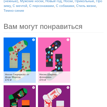
(нежные)
,
Мужские носки
,
Новый год
,
Носки
,
Прикольные
,
Про
зиму
,
С мечтой
,
С персонажами
,
С собаками
,
Стиль жизни
,
Темно-синие
Вам могут понравиться
Носки Сюрпризы от 
Носки Шарики - 
Деда Мороза
фонарики
470
Р
470
Р