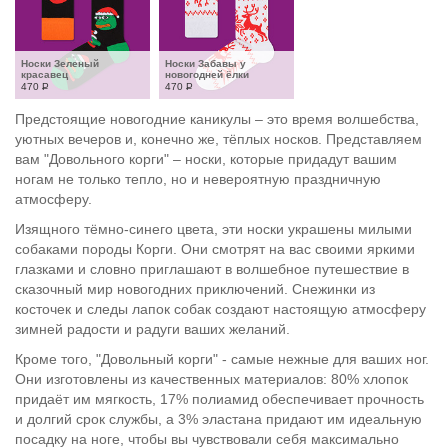
Носки Зеленый 
Носки Забавы у 
красавец
новогодней ёлки
470
Р
470
Р
Предстоящие новогодние каникулы – это время волшебства,
уютных вечеров и, конечно же, тёплых носков. Представляем
вам "Довольного корги" – носки, которые придадут вашим
ногам не только тепло, но и невероятную праздничную
атмосферу.
Изящного тёмно-синего цвета, эти носки украшены милыми
собаками породы Корги. Они смотрят на вас своими яркими
глазками и словно приглашают в волшебное путешествие в
сказочный мир новогодних приключений. Снежинки из
косточек и следы лапок собак создают настоящую атмосферу
зимней радости и радуги ваших желаний.
Кроме того, "Довольный корги" - самые нежные для ваших ног.
Они изготовлены из качественных материалов: 80% хлопок
придаёт им мягкость, 17% полиамид обеспечивает прочность
и долгий срок службы, а 3% эластана придают им идеальную
посадку на ноге, чтобы вы чувствовали себя максимально