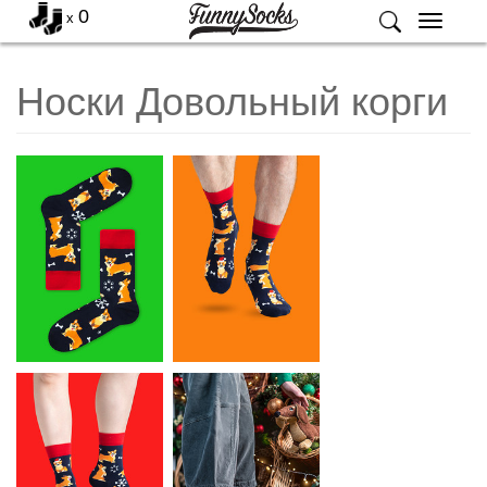
0
x
Меню
Носки Довольный корги