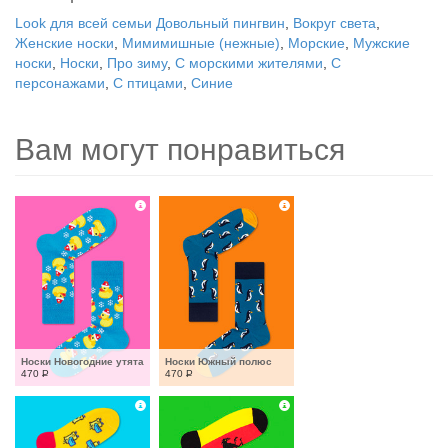
Look для всей семьи Довольный пингвин
,
Вокруг света
,
Женские носки
,
Мимимишные (нежные)
,
Морские
,
Мужские
носки
,
Носки
,
Про зиму
,
С морскими жителями
,
С
персонажами
,
С птицами
,
Синие
Вам могут понравиться
Носки Новогодние утята
Носки Южный полюс
470
Р
470
Р