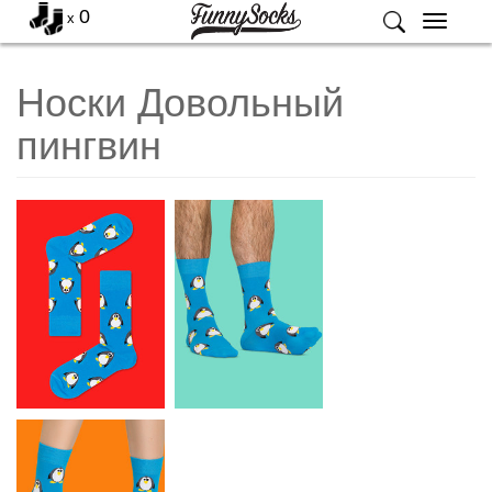
0
x
Меню
Носки Довольный
пингвин