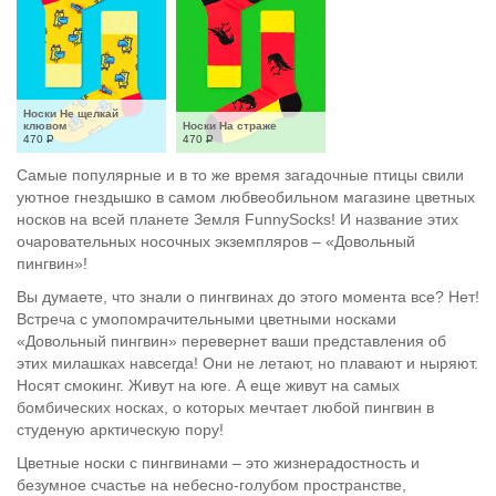
Носки Не щелкай 
клювом
Носки На страже
470
Р
470
Р
Самые популярные и в то же время загадочные птицы свили
уютное гнездышко в самом любвеобильном магазине цветных
носков на всей планете Земля FunnySocks! И название этих
очаровательных носочных экземпляров – «Довольный
пингвин»!
Вы думаете, что знали о пингвинах до этого момента все? Нет!
Встреча с умопомрачительными цветными носками
«Довольный пингвин» перевернет ваши представления об
этих милашках навсегда! Они не летают, но плавают и ныряют.
Носят смокинг. Живут на юге. А еще живут на самых
бомбических носках, о которых мечтает любой пингвин в
студеную арктическую пору!
Цветные носки с пингвинами – это жизнерадостность и
безумное счастье на небесно-голубом пространстве,