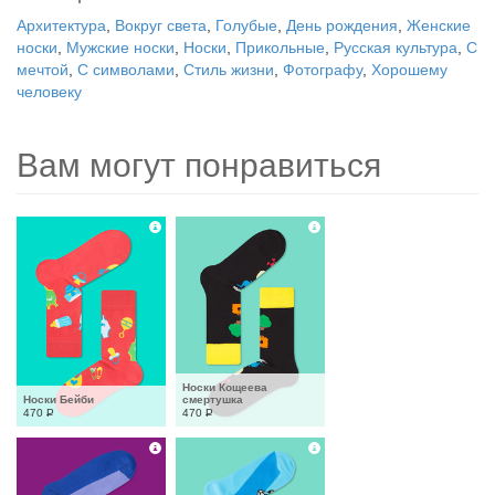
Архитектура
,
Вокруг света
,
Голубые
,
День рождения
,
Женские
носки
,
Мужские носки
,
Носки
,
Прикольные
,
Русская культура
,
С
мечтой
,
С символами
,
Стиль жизни
,
Фотографу
,
Хорошему
человеку
Вам могут понравиться
Носки Кощеева 
Носки Бейби
смертушка
470
Р
470
Р