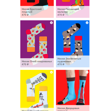
Носки Братский 
Носки Писающий 
поцелуй
мальчик
470
Р
470
Р
Носки Знаменитые 
Носки Очей очарованье
художники
470
Р
470
Р
Носки Дворцовая 
Носки Петербургские
площадь