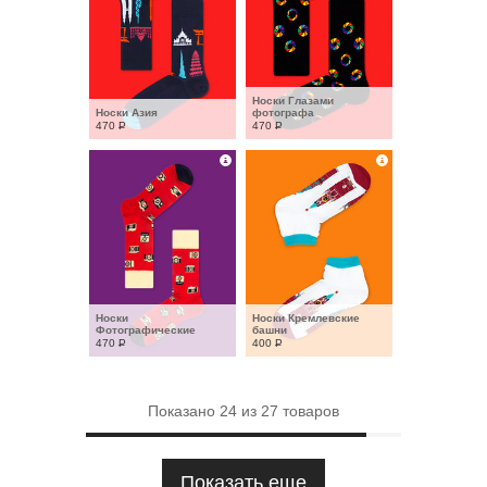
Носки Глазами 
Носки Азия
фотографа
470
Р
470
Р
Носки 
Носки Кремлевские 
Фотографические
башни
470
Р
400
Р
Показано
24
из
27
товаров
Показать еще