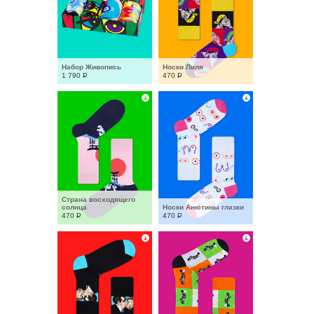
Набор Живопись
Носки Лиля
1 790
Р
470
Р
Страна восходящего 
солнца
Носки Анютины глазки
470
Р
470
Р