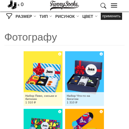
0
x
Меню
применить
РАЗМЕР
ТИП
РИСУНОК
ЦВЕТ
Фотографу
Набор Пиво, сиськи и 
Набор Что-то на 
биткоин
богатом
1 310
Р
1 310
Р