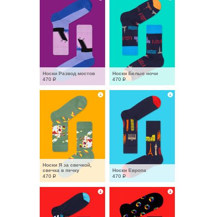
Носки Развод мостов
Носки Белые ночи
470
Р
470
Р
Носки Я за свечкой, 
свечка в печку
Носки Европа
470
Р
470
Р