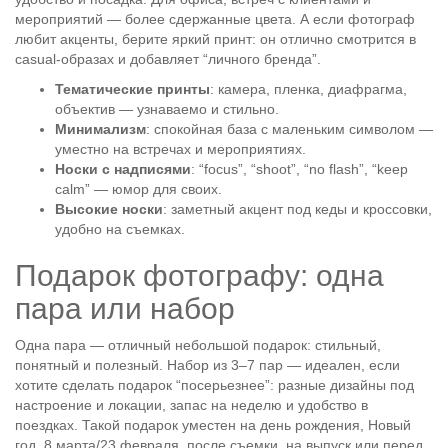
мероприятий — более сдержанные цвета. А если фотограф
любит акценты, берите яркий принт: он отлично смотрится в
casual-образах и добавляет “личного бренда”.
Тематические принты
: камера, пленка, диафрагма,
объектив — узнаваемо и стильно.
Минимализм
: спокойная база с маленьким символом —
уместно на встречах и мероприятиях.
Носки с надписями
: “focus”, “shoot”, “no flash”, “keep
calm” — юмор для своих.
Высокие носки
: заметный акцент под кеды и кроссовки,
удобно на съемках.
Подарок фотографу: одна
пара или набор
Одна пара — отличный небольшой подарок: стильный,
понятный и полезный. Набор из 3–7 пар — идеален, если
хотите сделать подарок “посерьезнее”: разные дизайны под
настроение и локации, запас на неделю и удобство в
поездках. Такой подарок уместен на день рождения, Новый
год, 8 марта/23 февраля, после съемки, на выпуск или перед