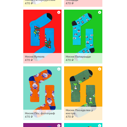
470
Р
470
Р
Носки Купола
Носки Папарацци
470
Р
470
Р
Носки Посиделки у 
Носки Пёс фотограф
костра
470
Р
470
Р