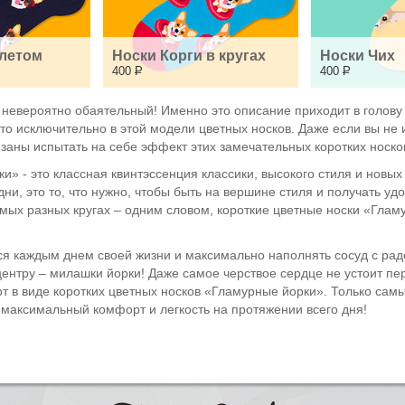
 летом
Носки Корги в кругах
Носки Чих
400
Р
400
Р
и невероятно обаятельный! Именно это описание приходит в голову
 то исключительно в этой модели цветных носков. Даже если вы не
язаны испытать на себе эффект этих замечательных коротких носко
» - это классная квинтэссенция классики, высокого стиля и новых 
и, это то, что нужно, чтобы быть на вершине стиля и получать удо
мых разных кругах – одним словом, короткие цветные носки «Гламу
я каждым днем своей жизни и максимально наполнять сосуд с радо
ентру – милашки йорки! Даже самое черствое сердце не устоит пере
орт в виде коротких цветных носков «Гламурные йорки». Только са
 максимальный комфорт и легкость на протяжении всего дня!