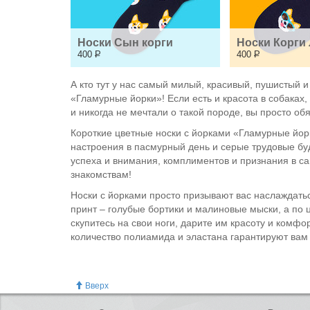
Носки Сын корги
Носки Корги
400
Р
400
Р
А кто тут у нас самый милый, красивый, пушистый 
«Гламурные йорки»! Если есть и красота в собаках,
и никогда не мечтали о такой породе, вы просто об
Короткие цветные носки с йорками «Гламурные йорки
настроения в пасмурный день и серые трудовые будн
успеха и внимания, комплиментов и признания в са
знакомствам!
Носки с йорками просто призывают вас наслаждатьс
принт – голубые бортики и малиновые мыски, а по ц
скупитесь на свои ноги, дарите им красоту и комф
количество полиамида и эластана гарантируют вам
Вверх