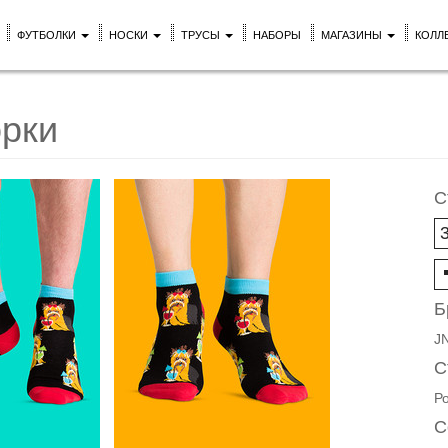
ФУТБОЛКИ
НОСКИ
ТРУСЫ
НАБОРЫ
МАГАЗИНЫ
КОЛЛ
орки
С
Б
J
С
Р
С