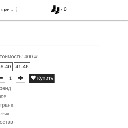
0
x
ЕКЦИИ
тоимость:
400
Р
36-40
41-46
Купить
ренд
NRB
трана
оссия
остав