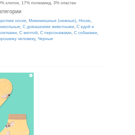
0% хлопок, 17% полиамид, 3% эластан
атегории
ороткие носки
,
Мимимишные (нежные)
,
Носки
,
рикольные
,
С домашними животными
,
С едой и
апитками
,
С мечтой
,
С персонажами
,
С собаками
,
орошему человеку
,
Черные