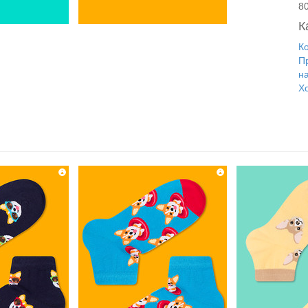
8
К
К
П
н
Х