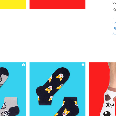
8
К
L
н
П
Х