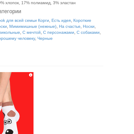
0% хлопок, 17% полиамид, 3% эластан
атегории
ook для всей семьи Корги
,
Есть идея
,
Короткие
оски
,
Мимимишные (нежные)
,
На счастье
,
Носки
,
рикольные
,
С мечтой
,
С персонажами
,
С собаками
,
орошему человеку
,
Черные