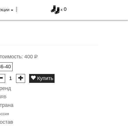
0
x
ЕКЦИИ
тоимость:
400
Р
36-40
Купить
ренд
NRB
трана
оссия
остав