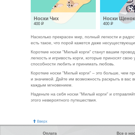
Носки Чих
Носки Щенок
400
Р
400
Р
Насколько прекрасен мир, полный легкости и радос
есть такое, что порой кажется даже несуществующим
Короткие носки "Милый корги" станут вашим прово
легкость и игривость корги, которые приносят свою
способности любить и принимать любовь.
Короткие носки "Милый корги" – это больше, чем п
и значимой. Дайте им возможность раскрыть в вас 
каждым мгновением.
Наденьте на себя носки "Милый корги" и отправляй
этого невероятного путешествия.
Вверх
Оплата
Все о но