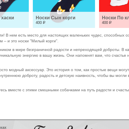
 хаски
Носки Сын корги
Носки По к
400
Р
400
Р
ти! В нем есть место для настоящих маленьких чудес, способных о
 – и это носки "Милый корги".
дником в мире безграничной радости и непреходящей доброты. В к
 уникальную энергию в вашу жизнь. Они напомнят вам, что счастье н
росто модный аксессуар. Это история о том, как простые вещи могу
внутреннюю доброту, радость и детскую наивность, чтобы вы могл
тесь вместе с этими смешными собачками на путь радости и счаст
сках