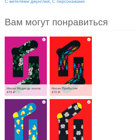
С жителями джунглей
,
С персонажами
Вам могут понравиться
Носки Медведь коала
Носки Прибытие
470
Р
470
Р