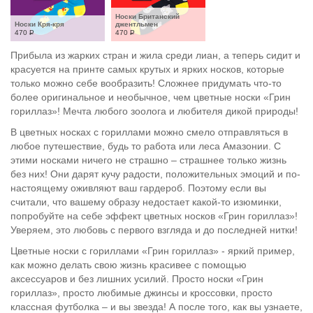
Носки Британский 
Носки Кря-кря
джентльмен
470
Р
470
Р
Прибыла из жарких стран и жила среди лиан, а теперь сидит и
красуется на принте самых крутых и ярких носков, которые
только можно себе вообразить! Сложнее придумать что-то
более оригинальное и необычное, чем цветные носки «Грин
гориллаз»! Мечта любого зоолога и любителя дикой природы!
В цветных носках с гориллами можно смело отправляться в
любое путешествие, будь то работа или леса Амазонии. С
этими носками ничего не страшно – страшнее только жизнь
без них! Они дарят кучу радости, положительных эмоций и по-
настоящему оживляют ваш гардероб. Поэтому если вы
считали, что вашему образу недостает какой-то изюминки,
попробуйте на себе эффект цветных носков «Грин гориллаз»!
Уверяем, это любовь с первого взгляда и до последней нитки!
Цветные носки с гориллами «Грин гориллаз» - яркий пример,
как можно делать свою жизнь красивее с помощью
аксессуаров и без лишних усилий. Просто носки «Грин
гориллаз», просто любимые джинсы и кроссовки, просто
классная футболка – и вы звезда! А после того, как вы узнаете,