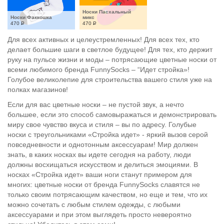
Носки Пасхальный 
Носки Факкошка
микс
470
Р
470
Р
Для всех активных и целеустремленных! Для всех тех, кто
делает большие шаги в светлое будущее! Для тех, кто держит
руку на пульсе жизни и моды – потрясающие цветные носки от
всеми любимого бренда FunnySocks – “Идет стройка»!
Голубое великолепие для строительства вашего стиля уже на
полках магазинов!
Если для вас цветные носки – не пустой звук, а нечто
большее, если это способ самовыражаться и демонстрировать
миру свое чувство вкуса и стиля – вы по адресу. Голубые
носки с треугольниками «Стройка идет» - яркий вызов серой
повседневности и однотонным аксессуарам! Мир должен
знать, в каких носках вы идете сегодня на работу, люди
должны восхищаться искусством и делиться эмоциями. В
носках «Стройка идет» ваши ноги станут примером для
многих: цветные носки от бренда FunnySocks славятся не
только своим потрясающим качеством, но еще и тем, что их
можно сочетать с любым стилем одежды, с любыми
аксессуарами и при этом выглядеть просто невероятно