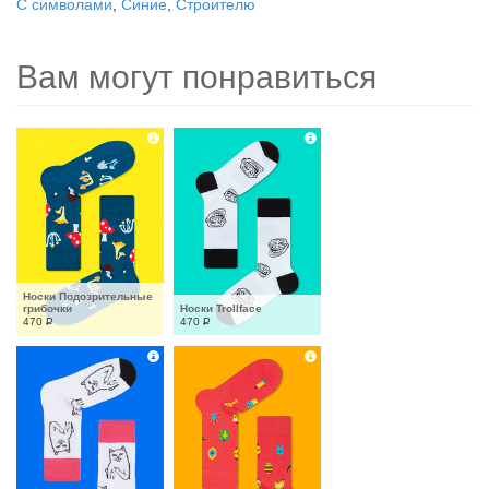
С символами
,
Синие
,
Строителю
Вам могут понравиться
Носки Подозрительные 
грибочки
Носки Trollface
470
Р
470
Р