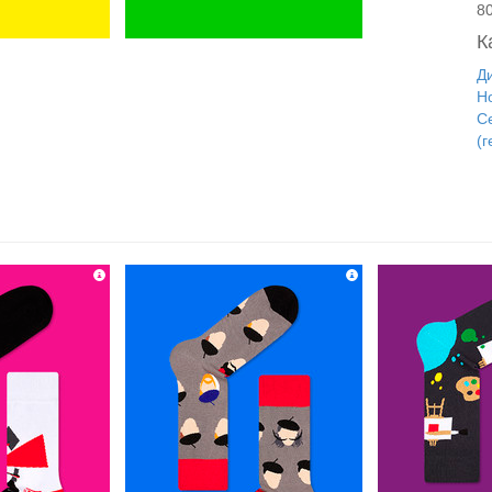
8
К
Д
Н
С
(