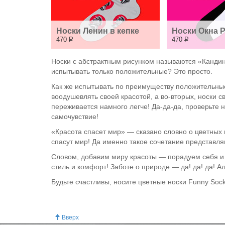
Носки Ленин в кепке
Носки Окна 
470
Р
470
Р
Носки с абстрактным рисунком называются «Кандинс
испытывать только положительные? Это просто.
Как же испытывать по преимуществу положительные 
воодушевлять своей красотой, а во-вторых, носки с
переживается намного легче! Да-да-да, проверьте 
самочувствие!
«Красота спасет мир» — сказано словно о цветных 
спасут мир! Да именно такое сочетание представл
Словом, добавим миру красоты — порадуем себя и
стиль и комфорт! Заботе о природе — да! да! да! А
Будьте счастливы, носите цветные носки Funny Sock
Вверх