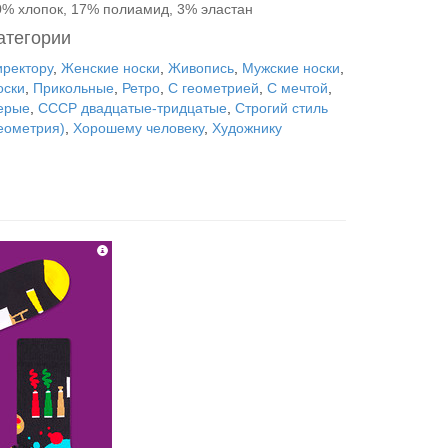
0% хлопок, 17% полиамид, 3% эластан
атегории
иректору
,
Женские носки
,
Живопись
,
Мужские носки
,
оски
,
Прикольные
,
Ретро
,
С геометрией
,
С мечтой
,
ерые
,
СССР двадцатые-тридцатые
,
Строгий стиль
геометрия)
,
Хорошему человеку
,
Художнику