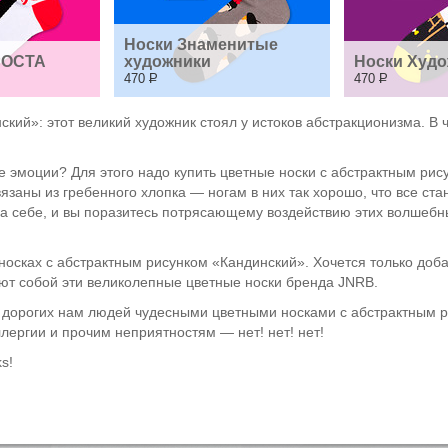
Носки Знаменитые 
РОСТА
художники
Носки Худо
470
Р
470
Р
кий»: этот великий художник стоял у истоков абстракционизма. В 
эмоции? Для этого надо купить цветные носки с абстрактным рисун
вязаны из гребенного хлопка — ногам в них так хорошо, что все ст
на себе, и вы поразитесь потрясающему воздействию этих волшебн
носках с абстрактным рисунком «Кандинский». Хочется только доб
яют собой эти великолепные цветные носки бренда JNRB.
 дорогих нам людей чудесными цветными носками с абстрактным р
ллергии и прочим неприятностям — нет! нет! нет!
s!