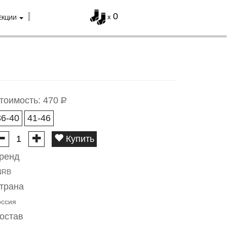
0
x
ЕКЦИИ
тоимость:
470
Р
36-40
41-46
Купить
ренд
NRB
трана
оссия
остав