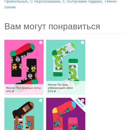
Прикольные
,
С персонажами
,
С ползучими гадами
,
Темно-
синие
Вам могут понравиться
Носки Патрик, 
Носки Послушные коты
убивающий змея
470
Р
470
Р