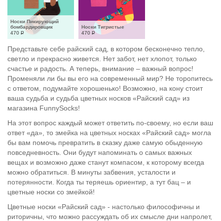
Носки Пикирующий 
бомбардировщик
Носки Тигристые
470
Р
470
Р
Представьте себе райский сад, в котором бесконечно тепло,
светло и прекрасно живется. Нет забот, нет хлопот, только
счастье и радость. А теперь, внимание – важный вопрос!
Променяли ли бы вы его на современный мир? Не торопитесь
с ответом, подумайте хорошенько! Возможно, на кону стоит
ваша судьба и судьба цветных носков «Райский сад» из
магазина FunnySocks!
На этот вопрос каждый может ответить по-своему, но если ваш
ответ «да», то змейка на цветных носках «Райский сад» могла
бы вам помочь превратить в сказку даже самую обыденную
повседневность. Они будут напоминать о самых важных
вещах и возможно даже станут компасом, к которому всегда
можно обратиться. В минуты забвения, усталости и
потерянности. Когда ты теряешь ориентир, а тут бац – и
цветные носки со змейкой!
Цветные носки «Райский сад» - настолько философичны и
риторичны, что можно рассуждать об их смысле дни напролет,