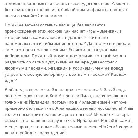
а можно просто взять и носить в свое удовольствие. А может
быть никакого отношения к библейским мифам эти цветные
носки со змейкой и не имеют.
Но мы не можем оставить вас еще без вариантов
происхождения этих носков! Как насчет игры «Змейка», в
которой мы часами зависали в детстве? Ничего не
напоминают эти изгибы змеиного тела? Да, это же в точности
змея, которая ползла к своим яблочкам по запутанным
лабиринтам. Приятный момент ностальгии, который можно
разделить со своими друзьями на вечере девяностых с
любимыми песнями, жвачками и лосинами. Чем не повод
устроить классную вечеринку с цветными носками? Как вам
идея?
В общем, вопрос о змейке на принте носков «Райский сад»
остается открытым, о Кем бы она ни была, она совершенно
точно не из Ирландии, потому что в Ирландии змей нет уже
примерно сто тысяч лет. А на наших цветных носках есть! И вы
только посмотрите, какие очаровательные! Можно ли теперь
сказать, что наши носки лучше чем Ирландия? Решайте сами.
А еще проще – станьте обладателями носков «Райский сад» и
ловите райское наслаждение!